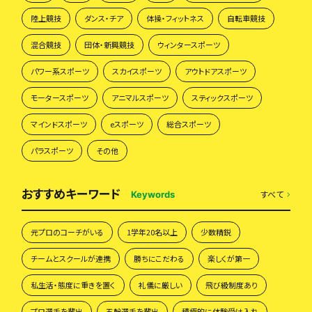
陸上競技
ダンス・チア
体操・フィットネス
自転車競技
混合競技
団体・新興競技
ウィンタースポーツ
パワー系スポーツ
スカイスポーツ
アウトドアスポーツ
モータースポーツ
アニマルスポーツ
スティックスポーツ
マインドスポーツ
eスポーツ
総合スポーツ
パラスポーツ
その他
おすすめキーワード
すべて
Keywords
元プロのコーチがいる
1学年20名以上
少数精鋭
チームとスクールが連携
勝ちにこだわる
楽しくが第一
私生活・態度に重きを置く
礼儀に厳しい
飛び級制度あり
プロ選手を輩出
五輪選手を輩出
積極的に体験受け入れ