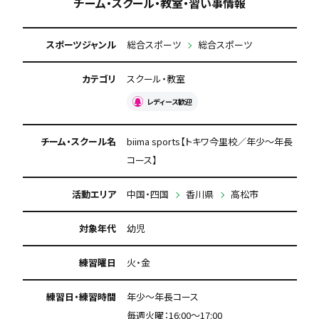
チーム・スクール・教室・習い事情報
スポーツジャンル
総合スポーツ
総合スポーツ
カテゴリ
スクール・教室
レディース歓迎
チーム・スクール名
biima sports【トキワ今里校／年少〜年長
コース】
活動エリア
中国・四国
香川県
高松市
対象年代
幼児
練習曜日
火・金
練習日・練習時間
年少〜年長コース
毎週火曜：16:00〜17:00