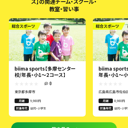
ス】の関連チーム・スクール・
教室・習い事
総合スポーツ
総合スポーツ
biima sports【多摩センター
biima spo
校/年長・小1～2コース】
年長・小1〜小
0
東京都多摩市
広島県広島市佐伯
月謝
9,980円
月謝
8,980円
対象年代
幼児・小学生
対象年代
幼児・小学