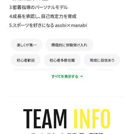
3.密着指導のパーソナルモデル
4.成長を承認し、自己肯定力を育成
5.スポーツを好きになる asobi×manabi
楽しくが第一
積極的に体験受け入れ
初心者歓迎
初心者多数在籍
育成に自信あり
コーチとの距離感が近い
少数精鋭
週1練習
練習場所は1つに固定
体験無料
見学可能
月謝が10,000円以下
年会費なし
TEAM
INFO
初回購入品あり
保護者の当番なし