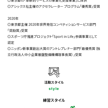
◎東京都の「革新的サービスの事業化支援事業」に採択
◎アシックス社主催のアクセラレーター プログラム「優秀賞」受賞
2020年
◎東京都主催 2020年世界発信コンペティションサービス部門
「奨励賞」受賞
◎スポーツ庁推進プロジェクト「Sport in Life」参画事業として
認定
◎ニッポン新事業創出大賞のアントレプレナー部門「最優秀賞（独
立行政法人中小企業基盤整備機構理事長賞）」受賞
活動スタイル
style
練習スタイル