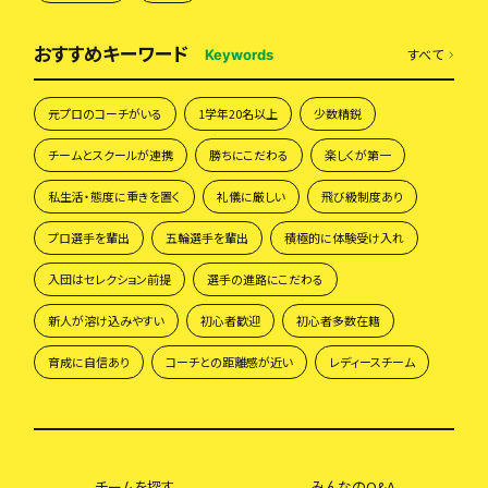
おすすめキーワード
すべて
Keywords
元プロのコーチがいる
1学年20名以上
少数精鋭
チームとスクールが連携
勝ちにこだわる
楽しくが第一
私生活・態度に重きを置く
礼儀に厳しい
飛び級制度あり
プロ選手を輩出
五輪選手を輩出
積極的に体験受け入れ
入団はセレクション前提
選手の進路にこだわる
新人が溶け込みやすい
初心者歓迎
初心者多数在籍
育成に自信あり
コーチとの距離感が近い
レディースチーム
チームを探す
みんなのQ&A