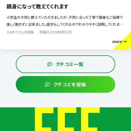
親身になって教えてくれます
小学生の子供に教えていただきましたが、子供に合った丁寧で親身なご指導で
楽しく飽きずに出来ました。座学もしてくれるのでわかりやすく説明してくれまし
た。さらに目標を立てさせたり、自分で考える能力も養う指導をしてくれます。
ひまわりさんの投稿
投稿日 2025年8月22日
more
クチコミ一覧
クチコミを投稿