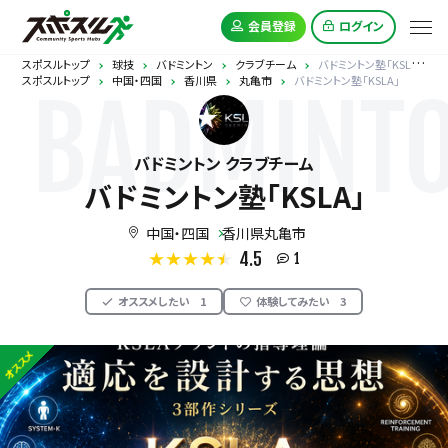
会員登録
ログイン
スポスルトップ
球技
バドミントン
クラブチーム
バドミントン塾「KSLA」
スポスルトップ
中国・四国
香川県
丸亀市
バドミントン塾「KSLA」
BADMINT
バドミントン クラブチーム
バドミントン塾「KSLA」
中国・四国
香川県丸亀市
4.5
1
オススメしたい
1
体験してみたい
3
オススメ