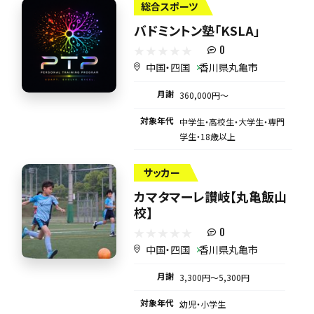
総合スポーツ
バドミントン塾「KSLA」
0
中国・四国
香川県丸亀市
月謝
360,000円〜
対象年代
中学生・高校生・大学生・専門
学生・18歳以上
サッカー
カマタマーレ讃岐【丸亀飯山
校】
0
中国・四国
香川県丸亀市
月謝
3,300円〜5,300円
対象年代
幼児・小学生