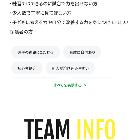
・練習ではできるのに試合で力を出せない方
・少人数で丁寧に見てほしい方
・子どもに考える力や自分で改善する力を身につけてほしい
保護者の方
選手の進路にこだわる
育成に自信あり
初心者歓迎
新人が溶け込みやすい
コーチとの距離感が近い
積極的に体験受け入れ
私生活・態度に重きを置く
楽しくが第一
見学可能
体験無料
週2練習
週3練習
TEAM
INFO
週4練習
週5練習
週1練習