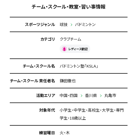
チーム・スクール・教室・習い事情報
年会費なし
保護者の当番なし
送迎車あり
スポーツジャンル
球技
バドミントン
カテゴリ
クラブチーム
レディース歓迎
チーム・スクール名
バドミントン塾「KSLA」
チーム・スクール 責任者名
鎌田徹也
活動エリア
中国・四国
香川県
丸亀市
対象年代
小学生・中学生・高校生・大学生・専門
学生・18歳以上
練習曜日
火・木