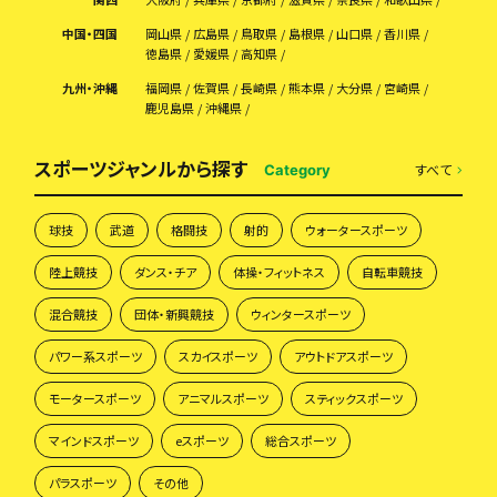
中国・四国
岡山県
広島県
鳥取県
島根県
山口県
香川県
徳島県
愛媛県
高知県
九州・沖縄
福岡県
佐賀県
長崎県
熊本県
大分県
宮崎県
鹿児島県
沖縄県
スポーツジャンルから探す
すべて
Category
球技
武道
格闘技
射的
ウォータースポーツ
陸上競技
ダンス・チア
体操・フィットネス
自転車競技
混合競技
団体・新興競技
ウィンタースポーツ
パワー系スポーツ
スカイスポーツ
アウトドアスポーツ
モータースポーツ
アニマルスポーツ
スティックスポーツ
マインドスポーツ
eスポーツ
総合スポーツ
パラスポーツ
その他