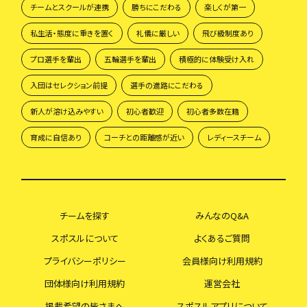
チームとスクールが連携
勝ちにこだわる
楽しくが第一
私生活・態度に重きを置く
礼儀に厳しい
飛び級制度あり
プロ選手を輩出
五輪選手を輩出
積極的に体験受け入れ
入団はセレクション前提
選手の進路にこだわる
新人が溶け込みやすい
初心者歓迎
初心者多数在籍
育成に自信あり
コーチとの距離感が近い
レディースチーム
チームを探す
みんなのQ&A
スポスルについて
よくあるご質問
プライバシーポリシー
会員様向け利用規約
団体様向け利用規約
運営会社
掲載希望の皆さまへ
スポスルアプリについて