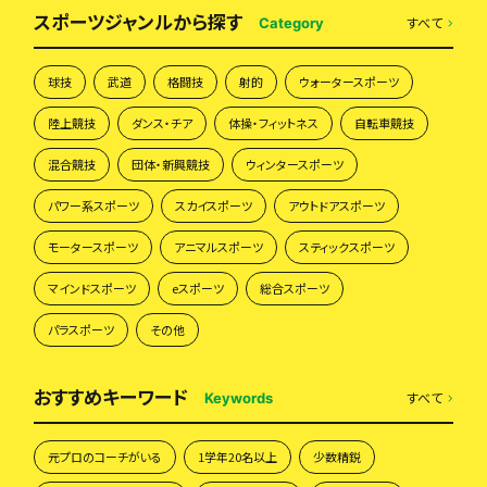
スポーツジャンルから探す
すべて
Category
球技
武道
格闘技
射的
ウォータースポーツ
陸上競技
ダンス・チア
体操・フィットネス
自転車競技
混合競技
団体・新興競技
ウィンタースポーツ
パワー系スポーツ
スカイスポーツ
アウトドアスポーツ
モータースポーツ
アニマルスポーツ
スティックスポーツ
マインドスポーツ
eスポーツ
総合スポーツ
パラスポーツ
その他
おすすめキーワード
すべて
Keywords
元プロのコーチがいる
1学年20名以上
少数精鋭