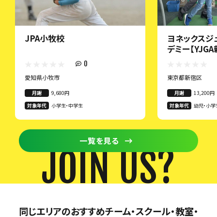
JPA小牧校
ヨネックスジ
デミー【YJG
0
愛知県小牧市
東京都新宿区
月謝
9,680円
月謝
13,200円
対象年代
小学生・中学生
対象年代
幼児・小学
一覧を見る
JOIN US?
同じエリアのおすすめチーム・スクール・教室・