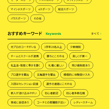
マインドスポーツ
eスポーツ
総合スポーツ
パラスポーツ
その他
おすすめキーワード
すべて
Keywords
元プロのコーチがいる
1学年20名以上
少数精鋭
チームとスクールが連携
勝ちにこだわる
楽しくが第一
私生活・態度に重きを置く
礼儀に厳しい
飛び級制度あり
プロ選手を輩出
五輪選手を輩出
積極的に体験受け入れ
入団はセレクション前提
選手の進路にこだわる
新人が溶け込みやすい
初心者歓迎
初心者多数在籍
育成に自信あり
コーチとの距離感が近い
レディースチーム