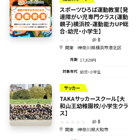
スポーツひろば運動教室【発
達障がい児専門クラス(運動
親子)横浜校-運動能力UP総
合-幼児・小学生】
0
関東
神奈川県横浜市港北区
月謝
17,820円
対象年代
幼児・小学生
サッカー
TAKAサッカースクール【大
和山王幼稚園校/小学生クラ
ス】
0
関東
神奈川県大和市