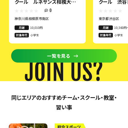
クール ルネサンス相模大野
クール 渋谷【
【U-12クラス】
0
神奈川県相模原市南区
東京都渋谷区
月謝
10,010円
月謝
10,560円
対象年代
小学生
対象年代
小学生
一覧を見る
JOIN US?
同じエリアのおすすめチーム・スクール・教室・
習い事
総合スポーツ