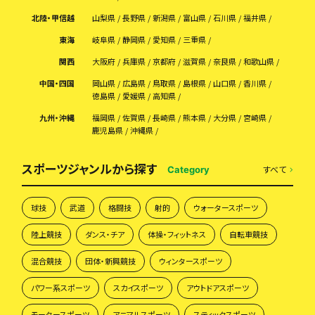
北陸・甲信越
山梨県
長野県
新潟県
富山県
石川県
福井県
東海
岐阜県
静岡県
愛知県
三重県
関西
大阪府
兵庫県
京都府
滋賀県
奈良県
和歌山県
中国・四国
岡山県
広島県
鳥取県
島根県
山口県
香川県
徳島県
愛媛県
高知県
九州・沖縄
福岡県
佐賀県
長崎県
熊本県
大分県
宮崎県
鹿児島県
沖縄県
スポーツジャンルから探す
すべて
Category
球技
武道
格闘技
射的
ウォータースポーツ
陸上競技
ダンス・チア
体操・フィットネス
自転車競技
混合競技
団体・新興競技
ウィンタースポーツ
パワー系スポーツ
スカイスポーツ
アウトドアスポーツ
モータースポーツ
アニマルスポーツ
スティックスポーツ