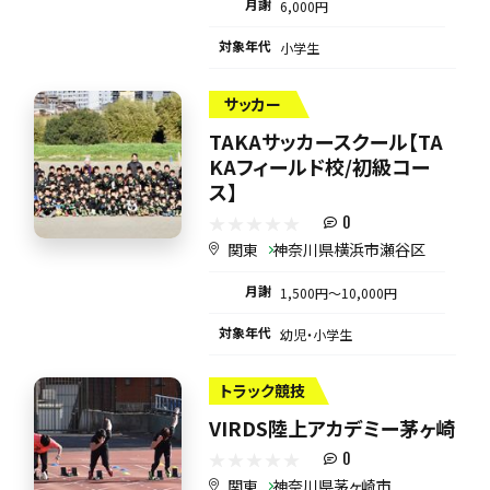
月謝
6,000円
対象年代
小学生
サッカー
TAKAサッカースクール【TA
KAフィールド校/初級コー
ス】
0
関東
神奈川県横浜市瀬谷区
月謝
1,500円〜10,000円
対象年代
幼児・小学生
トラック競技
VIRDS陸上アカデミー茅ヶ崎
0
関東
神奈川県茅ヶ崎市