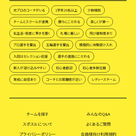
元プロのコーチがいる
1学年20名以上
少数精鋭
チームとスクールが連携
勝ちにこだわる
楽しくが第一
私生活・態度に重きを置く
礼儀に厳しい
飛び級制度あり
プロ選手を輩出
五輪選手を輩出
積極的に体験受け入れ
入団はセレクション前提
選手の進路にこだわる
新人が溶け込みやすい
初心者歓迎
初心者多数在籍
育成に自信あり
コーチとの距離感が近い
レディースチーム
チームを探す
みんなのQ&A
スポスルについて
よくあるご質問
プライバシーポリシー
会員様向け利用規約