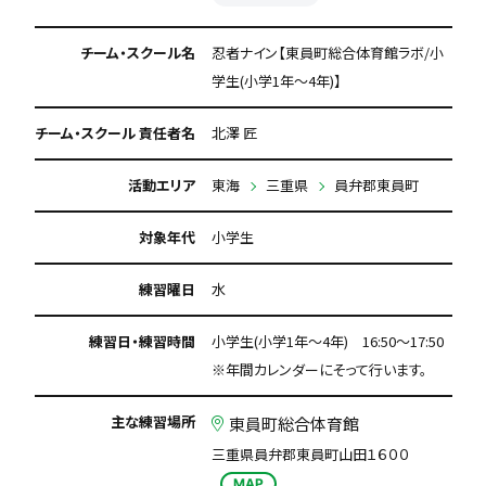
チーム・スクール名
忍者ナイン【東員町総合体育館ラボ/小
学生(小学1年～4年)】
チーム・スクール 責任者名
北澤 匠
活動エリア
東海
三重県
員弁郡東員町
対象年代
小学生
練習曜日
水
練習日・練習時間
小学生(小学1年～4年) 16:50～17:50
※年間カレンダーにそって行います。
主な練習場所
東員町総合体育館
三重県員弁郡東員町山田１６００
MAP