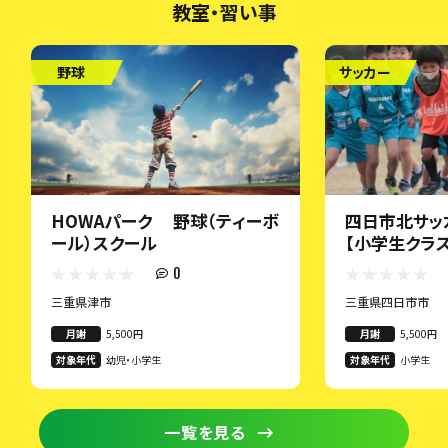
教室・習い事
野球
サッカー
HOWAパーク 野球（ティーボ
四日市北サッ
ール）スクール
【小学生クラス
0
三重県津市
三重県四日市市
月謝
5,500円
月謝
5,500円
対象年代
幼児・小学生
対象年代
小学生
一覧を見る