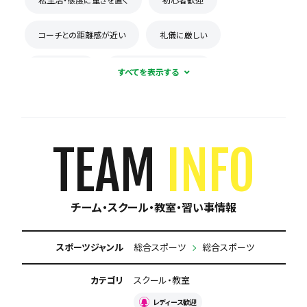
コーチとの距離感が近い
礼儀に厳しい
楽しくが第一
積極的に体験受け入れ
チームとスクールが連携
初心者多数在籍
少数精鋭
新人が溶け込みやすい
屋内練習あり
TEAM
INFO
専用練習着あり
見学可能
体験有料
チーム・スクール・教室・習い事情報
練習場所は1つに固定
週1練習
月謝が10,000円以下
保護者の当番なし
スポーツジャンル
総合スポーツ
総合スポーツ
カテゴリ
スクール・教室
レディース歓迎