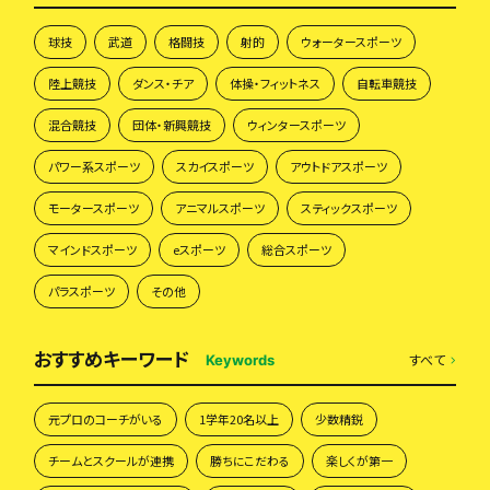
球技
武道
格闘技
射的
ウォータースポーツ
陸上競技
ダンス・チア
体操・フィットネス
自転車競技
混合競技
団体・新興競技
ウィンタースポーツ
パワー系スポーツ
スカイスポーツ
アウトドアスポーツ
モータースポーツ
アニマルスポーツ
スティックスポーツ
マインドスポーツ
eスポーツ
総合スポーツ
パラスポーツ
その他
おすすめキーワード
すべて
Keywords
元プロのコーチがいる
1学年20名以上
少数精鋭
チームとスクールが連携
勝ちにこだわる
楽しくが第一