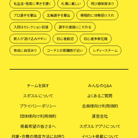
私生活・態度に重きを置く
礼儀に厳しい
飛び級制度あり
プロ選手を輩出
五輪選手を輩出
積極的に体験受け入れ
入団はセレクション前提
選手の進路にこだわる
新人が溶け込みやすい
初心者歓迎
初心者多数在籍
育成に自信あり
コーチとの距離感が近い
レディースチーム
チームを探す
みんなのQ&A
スポスルについて
よくあるご質問
プライバシーポリシー
会員様向け利用規約
団体様向け利用規約
運営会社
掲載希望の皆さまへ
スポスルアプリについて
月謝・会費の徴収方法にお困り
イベント掲載について