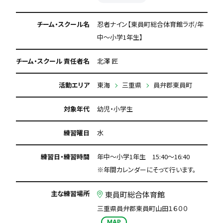
チーム・スクール名
忍者ナイン【東員町総合体育館ラボ/年
中～小学1年生】
チーム・スクール 責任者名
北澤 匠
活動エリア
東海
三重県
員弁郡東員町
対象年代
幼児・小学生
練習曜日
水
練習日・練習時間
年中～小学1年生 15:40～16:40
※年間カレンダーにそって行います。
主な練習場所
東員町総合体育館
三重県員弁郡東員町山田１６００
MAP