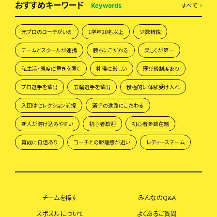
おすすめキーワード
すべて
Keywords
元プロのコーチがいる
1学年20名以上
少数精鋭
チームとスクールが連携
勝ちにこだわる
楽しくが第一
私生活・態度に重きを置く
礼儀に厳しい
飛び級制度あり
プロ選手を輩出
五輪選手を輩出
積極的に体験受け入れ
入団はセレクション前提
選手の進路にこだわる
新人が溶け込みやすい
初心者歓迎
初心者多数在籍
育成に自信あり
コーチとの距離感が近い
レディースチーム
チームを探す
みんなのQ&A
スポスルについて
よくあるご質問