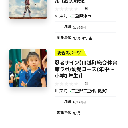
ル （軟式野球）
0
東海
三重県津市
月謝
5,500円
対象年代
幼児・小学生
総合スポーツ
忍者ナイン【川越町総合体育
館ラボ/幼児コース(年中～
小学1年生)】
0
東海
三重県三重郡川越町
月謝
6,920円
対象年代
幼児