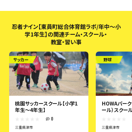
忍者ナイン【東員町総合体育館ラボ/年中～小
学1年生】の関連チーム・スクール・
教室・習い事
サッカー
野球
桃園サッカースクール【小学1
HOWAパー
年生～4年生】
ール）スクー
0
三重県津市
三重県津市