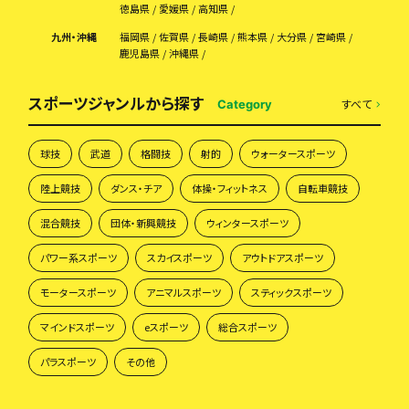
徳島県
愛媛県
高知県
九州・沖縄
福岡県
佐賀県
長崎県
熊本県
大分県
宮崎県
鹿児島県
沖縄県
スポーツジャンルから探す
すべて
Category
球技
武道
格闘技
射的
ウォータースポーツ
陸上競技
ダンス・チア
体操・フィットネス
自転車競技
混合競技
団体・新興競技
ウィンタースポーツ
パワー系スポーツ
スカイスポーツ
アウトドアスポーツ
モータースポーツ
アニマルスポーツ
スティックスポーツ
マインドスポーツ
eスポーツ
総合スポーツ
パラスポーツ
その他