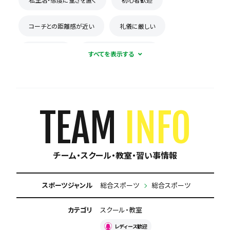
コーチとの距離感が近い
礼儀に厳しい
楽しくが第一
積極的に体験受け入れ
チームとスクールが連携
初心者多数在籍
少数精鋭
新人が溶け込みやすい
屋内練習あり
TEAM
INFO
専用練習着あり
見学可能
体験有料
チーム・スクール・教室・習い事情報
練習場所は1つに固定
週1練習
月謝が10,000円以下
保護者の当番なし
スポーツジャンル
総合スポーツ
総合スポーツ
カテゴリ
スクール・教室
レディース歓迎