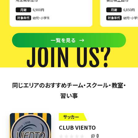
月謝
6,900円
月謝
6,850円
対象年代
幼児・小学生
対象年代
幼児・小学
一覧を見る
JOIN US?
同じエリアのおすすめチーム・スクール・教室・
習い事
サッカー
CLUB VIENTO
0