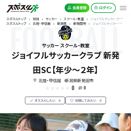
会員登録
ログイン
スポスルトップ
球技
サッカー
スクール・教室
ジョイフルサッカークラブ 新発田SC【年少～２年】
スポスルトップ
北陸・甲信越
新潟県
新発田市
ジョイフルサッカークラブ 新発田SC【年少～２年】
FOOTBALL
サッカー スクール・教室
ジョイフルサッカークラブ 新発
田SC【年少～２年】
北陸・甲信越
新潟県新発田市
0
0
オススメしたい
0
体験してみたい
0