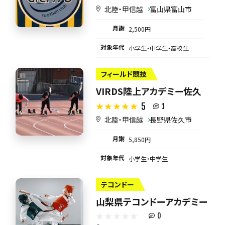
北陸・甲信越
富山県富山市
月謝
2,500円
対象年代
小学生・中学生・高校生
フィールド競技
VIRDS陸上アカデミー佐久
5
1
北陸・甲信越
長野県佐久市
月謝
5,850円
対象年代
小学生・中学生
テコンドー
山梨県テコンドーアカデミー
0