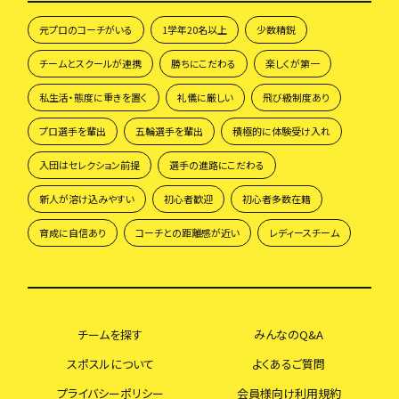
元プロのコーチがいる
1学年20名以上
少数精鋭
チームとスクールが連携
勝ちにこだわる
楽しくが第一
私生活・態度に重きを置く
礼儀に厳しい
飛び級制度あり
プロ選手を輩出
五輪選手を輩出
積極的に体験受け入れ
入団はセレクション前提
選手の進路にこだわる
新人が溶け込みやすい
初心者歓迎
初心者多数在籍
育成に自信あり
コーチとの距離感が近い
レディースチーム
チームを探す
みんなのQ&A
スポスルについて
よくあるご質問
プライバシーポリシー
会員様向け利用規約