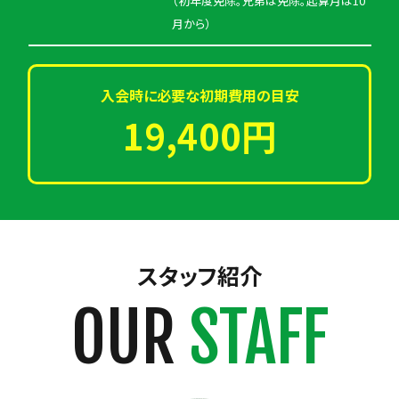
（初年度免除。兄弟は免除。起算月は10
月から）
入会時に必要な初期費用の目安
19,400円
スタッフ紹介
OUR
STAFF