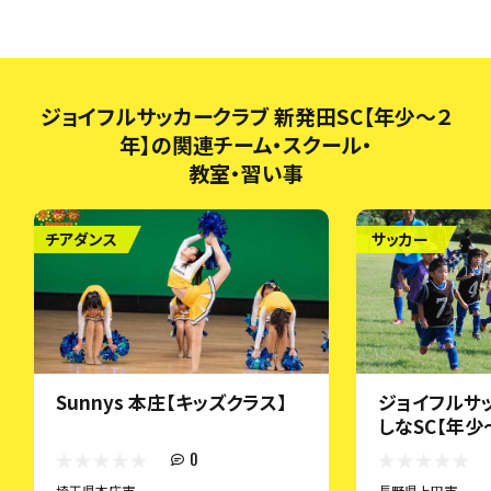
ジョイフルサッカークラブ 新発田SC【年少～２
年】の関連チーム・スクール・
教室・習い事
チアダンス
サッカー
Sunnys 本庄【キッズクラス】
ジョイフルサ
しなSC【年少
0
埼玉県本庄市
長野県上田市