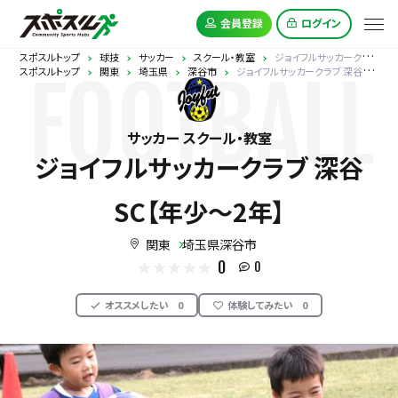
会員登録
ログイン
スポスルトップ
球技
サッカー
スクール・教室
ジョイフルサッカークラブ 深谷SC【年少～2年】
スポスルトップ
関東
埼玉県
深谷市
ジョイフルサッカークラブ 深谷SC【年少～2年】
FOOTBALL
サッカー スクール・教室
ジョイフルサッカークラブ 深谷
SC【年少～2年】
関東
埼玉県深谷市
0
0
オススメしたい
0
体験してみたい
0