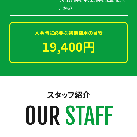
（初年度免除。兄弟は免除。起算月は10
月から）
入会時に必要な初期費用の目安
19,400円
スタッフ紹介
OUR
STAFF