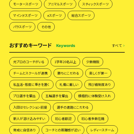
モータースポーツ
アニマルスポーツ
スティックスポーツ
マインドスポーツ
eスポーツ
総合スポーツ
パラスポーツ
その他
おすすめキーワード
すべて
Keywords
元プロのコーチがいる
1学年20名以上
少数精鋭
チームとスクールが連携
勝ちにこだわる
楽しくが第一
私生活・態度に重きを置く
礼儀に厳しい
飛び級制度あり
プロ選手を輩出
五輪選手を輩出
積極的に体験受け入れ
入団はセレクション前提
選手の進路にこだわる
新人が溶け込みやすい
初心者歓迎
初心者多数在籍
育成に自信あり
コーチとの距離感が近い
レディースチーム