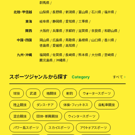
群馬県
北陸・甲信越
山梨県
長野県
新潟県
富山県
石川県
福井県
東海
岐阜県
静岡県
愛知県
三重県
関西
大阪府
兵庫県
京都府
滋賀県
奈良県
和歌山県
中国・四国
岡山県
広島県
鳥取県
島根県
山口県
香川県
徳島県
愛媛県
高知県
九州・沖縄
福岡県
佐賀県
長崎県
熊本県
大分県
宮崎県
鹿児島県
沖縄県
スポーツジャンルから探す
すべて
Category
球技
武道
格闘技
射的
ウォータースポーツ
陸上競技
ダンス・チア
体操・フィットネス
自転車競技
混合競技
団体・新興競技
ウィンタースポーツ
パワー系スポーツ
スカイスポーツ
アウトドアスポーツ