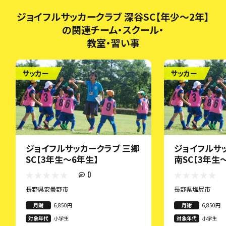
ジョイフルサッカークラブ 深谷SC【年少～2年】
の関連チーム・スクール・
教室・習い事
サッカー
サッカー
ジョイフルサッカークラブ 三郷
ジョイフルサ
SC【3年生～6年生】
南SC【3年生
0
長野県安曇野市
長野県塩尻市
月謝
6,850円
月謝
6,850円
対象年代
小学生
対象年代
小学生