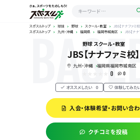
さぁ、スポーツをたのしもう！
スポスルトップ
球技
野球
スクール・教室
JBS【ナナファミ校
スポスルトップ
九州・沖縄
福岡県
福岡市城南区
JBS【ナ
BASE
野球 スクール・教室
JBS【ナナファミ校】
九州・沖縄
福岡県福岡市城南区
0
0
オススメしたい
0
体験してみた
入会・体験希望・お問い合
クチコミを投稿