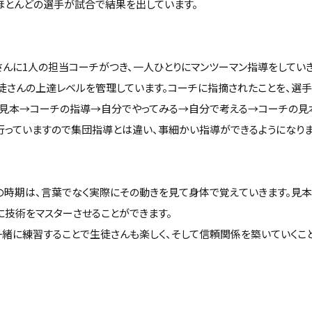
、ほとんどの選手が試合で結果を出しています。
さんに1人の担当コーチがつき、一人ひとりにマンツーマン指導をしていき
徒さんの上達レベルを管理しています。コーチに指摘されたことを、選
の見本→コーチの指導→自分でやってみる→自分で考える→コーチの見
行っていますので集団指導とは違い、事細かい指導ができるようになりま
の時期は、言葉でなく実際にその動きを見て身体で覚えていきます。見本
に技術をマスターさせることができます。
一緒に練習することで生徒さんも楽しく、そして信頼関係を築いていくこと