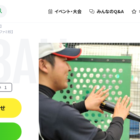
イベント・大会
みんなのQ&A
】
ナファミ校】
BALL
い
1
わせ