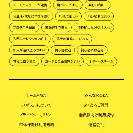
チームとスクールが連携
勝ちにこだわる
楽しくが第一
私生活・態度に重きを置く
礼儀に厳しい
飛び級制度あり
プロ選手を輩出
五輪選手を輩出
積極的に体験受け入れ
入団はセレクション前提
選手の進路にこだわる
新人が溶け込みやすい
初心者歓迎
初心者多数在籍
育成に自信あり
コーチとの距離感が近い
レディースチーム
チームを探す
みんなのQ&A
スポスルについて
よくあるご質問
プライバシーポリシー
会員様向け利用規約
団体様向け利用規約
運営会社