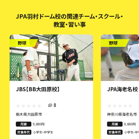
JPA羽村ドーム校の関連チーム・スクール・
教室・習い事
野球
野球
JBS【BB大田原校】
JPA海老名校
0
栃木県大田原市
神奈川県海老名市
月謝
9,680円
月謝
9,680円
対象年代
小学生・中学生
対象年代
小学生・中