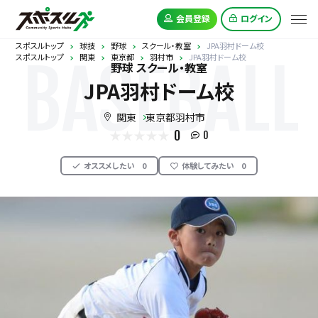
会員登録
ログイン
スポスルトップ
球技
野球
スクール・教室
JPA羽村ドーム校
スポスルトップ
関東
東京都
羽村市
JPA羽村ドーム校
BASEBALL
野球 スクール・教室
JPA羽村ドーム校
関東
東京都羽村市
0
0
オススメしたい
0
体験してみたい
0