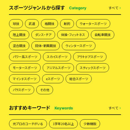
スポーツジャンルから探す
すべて
Category
球技
武道
格闘技
射的
ウォータースポーツ
陸上競技
ダンス・チア
体操・フィットネス
自転車競技
混合競技
団体・新興競技
ウィンタースポーツ
パワー系スポーツ
スカイスポーツ
アウトドアスポーツ
モータースポーツ
アニマルスポーツ
スティックスポーツ
マインドスポーツ
eスポーツ
総合スポーツ
パラスポーツ
その他
おすすめキーワード
すべて
Keywords
元プロのコーチがいる
1学年20名以上
少数精鋭