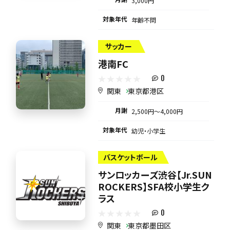
3,000円
対象年代
年齢不問
サッカー
港南FC
0
関東
東京都港区
月謝
2,500円〜4,000円
対象年代
幼児・小学生
バスケットボール
サンロッカーズ渋谷【Jr.SUN
ROCKERS】SFA校小学生ク
ラス
0
関東
東京都墨田区