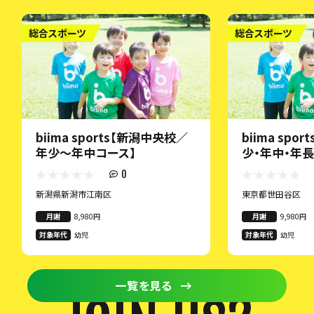
総合スポーツ
総合スポーツ
biima sports【新潟中央校／
biima spo
年少〜年中コース】
少・年中・年長
0
新潟県新潟市江南区
東京都世田谷区
月謝
8,980円
月謝
9,980円
対象年代
幼児
対象年代
幼児
一覧を見る