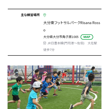
主な練習場所
大分東フットサルパークRisana Ross
o
大分県大分市角子原1005
MAP
JR日豊本線(門司港～佐伯) 大在駅
徒歩7分