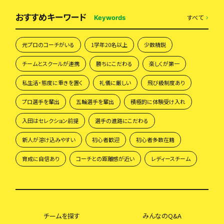
おすすめキーワード
すべて
Keywords
元プロのコーチがいる
1学年20名以上
少数精鋭
チームとスクールが連携
勝ちにこだわる
楽しくが第一
私生活・態度に重きを置く
礼儀に厳しい
飛び級制度あり
プロ選手を輩出
五輪選手を輩出
積極的に体験受け入れ
入団はセレクション前提
選手の進路にこだわる
新人が溶け込みやすい
初心者歓迎
初心者多数在籍
育成に自信あり
コーチとの距離感が近い
レディースチーム
チームを探す
みんなのQ&A