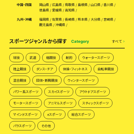
中国・四国
岡山県
広島県
鳥取県
島根県
山口県
香川県
徳島県
愛媛県
高知県
九州・沖縄
福岡県
佐賀県
長崎県
熊本県
大分県
宮崎県
鹿児島県
沖縄県
スポーツジャンルから探す
すべて
Category
球技
武道
格闘技
射的
ウォータースポーツ
陸上競技
ダンス・チア
体操・フィットネス
自転車競技
混合競技
団体・新興競技
ウィンタースポーツ
パワー系スポーツ
スカイスポーツ
アウトドアスポーツ
モータースポーツ
アニマルスポーツ
スティックスポーツ
マインドスポーツ
eスポーツ
総合スポーツ
パラスポーツ
その他