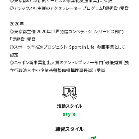
◎東京都の「革新的サービスの事業化支援事業」に採択
◎アシックス社主催のアクセラレーター プログラム「優秀賞」受賞
2020年
◎東京都主催 2020年世界発信コンペティションサービス部門
「奨励賞」受賞
◎スポーツ庁推進プロジェクト「Sport in Life」参画事業として
認定
◎ニッポン新事業創出大賞のアントレプレナー部門「最優秀賞（独
立行政法人中小企業基盤整備機構理事長賞）」受賞
活動スタイル
style
練習スタイル