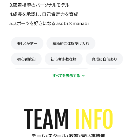
3.密着指導のパーソナルモデル
4.成長を承認し、自己肯定力を育成
5.スポーツを好きになる asobi×manabi
楽しくが第一
積極的に体験受け入れ
初心者歓迎
初心者多数在籍
育成に自信あり
コーチとの距離感が近い
少数精鋭
週1練習
練習場所は1つに固定
体験無料
見学可能
月謝が10,000円以下
年会費なし
TEAM
INFO
初回購入品あり
保護者の当番なし
チーム・スクール・教室・習い事情報