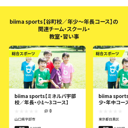
biima sports【谷町校／年少～年長コース】の
関連チーム・スクール・
教室・習い事
総合スポーツ
総合スポーツ
biima sports【ミネルバ宇部
biima spo
校／年長・小1〜3コース】
少・年中コー
0
山口県宇部市
東京都目黒区