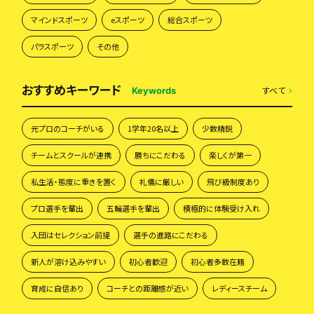
マインドスポーツ
eスポーツ
総合スポーツ
パラスポーツ
その他
おすすめキーワード
すべて
Keywords
元プロのコーチがいる
1学年20名以上
少数精鋭
チームとスクールが連携
勝ちにこだわる
楽しくが第一
私生活・態度に重きを置く
礼儀に厳しい
飛び級制度あり
プロ選手を輩出
五輪選手を輩出
積極的に体験受け入れ
入団はセレクション前提
選手の進路にこだわる
新人が溶け込みやすい
初心者歓迎
初心者多数在籍
育成に自信あり
コーチとの距離感が近い
レディースチーム