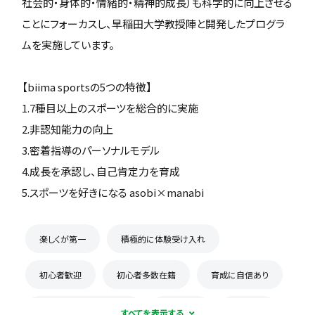
社会的・身体的・情緒的・精神的成長）も科学的に向上させる
ことにフォーカスし、早稲田大学教授陣と開発したプログラ
ムを実施しています。
【biima sportsの5つの特徴】
1.7種目以上のスポーツを総合的に実施
2.非認知能力の向上
3.密着指導のパーソナルモデル
4.成長を承認し、自己肯定力を育成
5.スポーツを好きになる asobi×manabi
楽しくが第一
積極的に体験受け入れ
初心者歓迎
初心者多数在籍
育成に自信あり
コーチとの距離感が近い
少数精鋭
週1練習