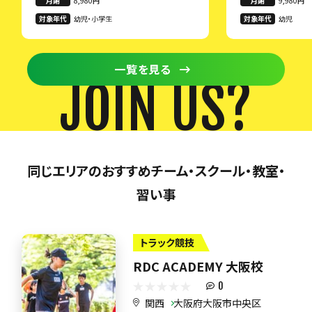
月謝
8,980円
月謝
9,980円
対象年代
幼児・小学生
対象年代
幼児
一覧を見る
JOIN US?
同じエリアのおすすめチーム・スクール・教室・
習い事
トラック競技
RDC ACADEMY 大阪校
0
関西
大阪府大阪市中央区