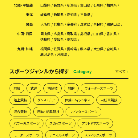
北陸・甲信越
山梨県
長野県
新潟県
富山県
石川県
福井県
東海
岐阜県
静岡県
愛知県
三重県
関西
大阪府
兵庫県
京都府
滋賀県
奈良県
和歌山県
中国・四国
岡山県
広島県
鳥取県
島根県
山口県
香川県
徳島県
愛媛県
高知県
九州・沖縄
福岡県
佐賀県
長崎県
熊本県
大分県
宮崎県
鹿児島県
沖縄県
スポーツジャンルから探す
すべて
Category
球技
武道
格闘技
射的
ウォータースポーツ
陸上競技
ダンス・チア
体操・フィットネス
自転車競技
混合競技
団体・新興競技
ウィンタースポーツ
パワー系スポーツ
スカイスポーツ
アウトドアスポーツ
モータースポーツ
アニマルスポーツ
スティックスポーツ