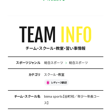
練習場所は1つに固定
体験無料
見学可能
月謝が10,000円以下
年会費なし
TEAM
INFO
初回購入品あり
保護者の当番なし
チーム・スクール・教室・習い事情報
スポーツジャンル
総合スポーツ
総合スポーツ
カテゴリ
スクール・教室
レディース歓迎
チーム・スクール名
biima sports【谷町校／年少～年長コー
ス】