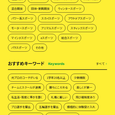
混合競技
団体・新興競技
ウィンタースポーツ
パワー系スポーツ
スカイスポーツ
アウトドアスポーツ
モータースポーツ
アニマルスポーツ
スティックスポーツ
マインドスポーツ
eスポーツ
総合スポーツ
パラスポーツ
その他
おすすめキーワード
すべて
Keywords
元プロのコーチがいる
1学年20名以上
少数精鋭
チームとスクールが連携
勝ちにこだわる
楽しくが第一
私生活・態度に重きを置く
礼儀に厳しい
飛び級制度あり
プロ選手を輩出
五輪選手を輩出
積極的に体験受け入れ