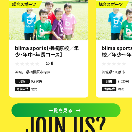
総合スポーツ
総合スポーツ
biima sports【相模原校／年
biima spo
少・年中・年長コース】
校／年少～年
0
神奈川県相模原市緑区
茨城県つくば市
月謝
9,980円
月謝
9,620円
対象年代
幼児
対象年代
幼児
一覧を見る
JOIN US?