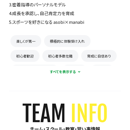
3.密着指導のパーソナルモデル
4.成長を承認し、自己肯定力を育成
5.スポーツを好きになる asobi×manabi
楽しくが第一
積極的に体験受け入れ
初心者歓迎
初心者多数在籍
育成に自信あり
コーチとの距離感が近い
少数精鋭
週1練習
練習場所は1つに固定
体験無料
見学可能
月謝が10,000円以下
年会費なし
TEAM
INFO
初回購入品あり
保護者の当番なし
チーム・スクール・教室・習い事情報