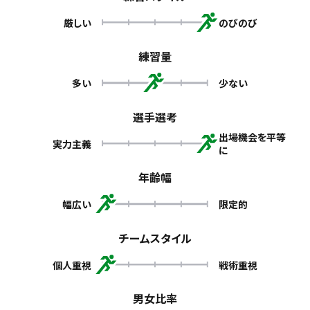
厳しい
のびのび
練習量
多い
少ない
選手選考
出場機会を平等
実力主義
に
年齢幅
幅広い
限定的
チームスタイル
個人重視
戦術重視
男女比率