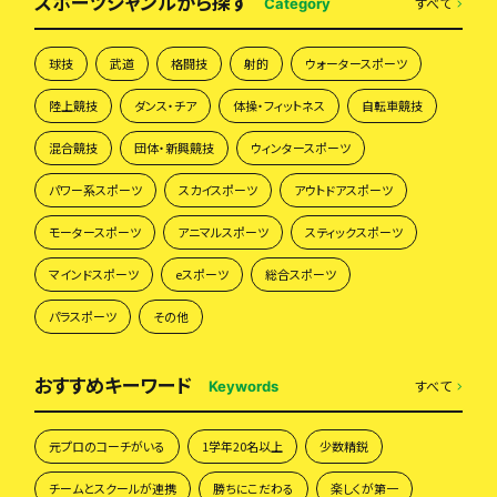
スポーツジャンルから探す
すべて
Category
球技
武道
格闘技
射的
ウォータースポーツ
陸上競技
ダンス・チア
体操・フィットネス
自転車競技
混合競技
団体・新興競技
ウィンタースポーツ
パワー系スポーツ
スカイスポーツ
アウトドアスポーツ
モータースポーツ
アニマルスポーツ
スティックスポーツ
マインドスポーツ
eスポーツ
総合スポーツ
パラスポーツ
その他
おすすめキーワード
すべて
Keywords
元プロのコーチがいる
1学年20名以上
少数精鋭
チームとスクールが連携
勝ちにこだわる
楽しくが第一