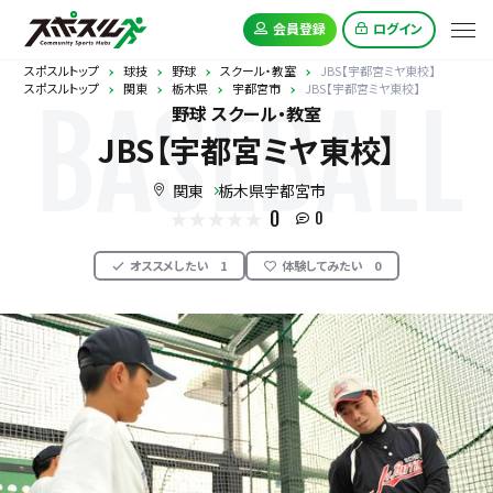
会員登録
ログイン
スポスルトップ
球技
野球
スクール・教室
JBS【宇都宮ミヤ東校】
スポスルトップ
関東
栃木県
宇都宮市
JBS【宇都宮ミヤ東校】
BASEBALL
野球 スクール・教室
JBS【宇都宮ミヤ東校】
関東
栃木県宇都宮市
0
0
オススメしたい
1
体験してみたい
0