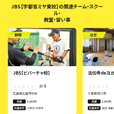
JBS【宇都宮ミヤ東校】の関連チーム・スクー
ル・
教室・習い事
野球
ヨガ
JBS【ビバーチャ校】
法伝寺deヨガ
0
広島県広島市中区
千葉県市川市
月謝
9,680円
月謝
8,800円
対象年代
小学生・中学生
対象年代
幼児・年齢