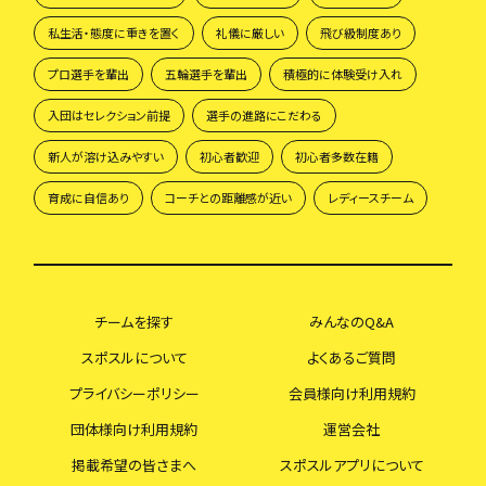
私生活・態度に重きを置く
礼儀に厳しい
飛び級制度あり
プロ選手を輩出
五輪選手を輩出
積極的に体験受け入れ
入団はセレクション前提
選手の進路にこだわる
新人が溶け込みやすい
初心者歓迎
初心者多数在籍
育成に自信あり
コーチとの距離感が近い
レディースチーム
チームを探す
みんなのQ&A
スポスルについて
よくあるご質問
プライバシーポリシー
会員様向け利用規約
団体様向け利用規約
運営会社
掲載希望の皆さまへ
スポスルアプリについて