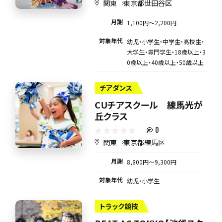
関東
東京都世田谷区
月謝
1,100円〜2,200円
対象年代
幼児・小学生・中学生・高校生・
大学生・専門学生・18歳以上・3
0歳以上・40歳以上・50歳以上
チアダンス
CUチアスクール 練馬光が
丘クラス
0
関東
東京都練馬区
月謝
8,800円〜9,300円
対象年代
幼児・小学生
トラック競技