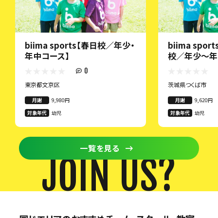
biima sports【春日校／年少・
biima spo
年中コース】
校／年少～年
0
東京都文京区
茨城県つくば市
月謝
9,980円
月謝
9,620円
対象年代
幼児
対象年代
幼児
一覧を見る
JOIN US?