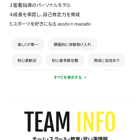
3.密着指導のパーソナルモデル
4.成長を承認し、自己肯定力を育成
5.スポーツを好きになる asobi×manabi
楽しくが第一
積極的に体験受け入れ
初心者歓迎
初心者多数在籍
育成に自信あり
コーチとの距離感が近い
少数精鋭
週1練習
練習場所は1つに固定
体験無料
見学可能
月謝が10,000円以下
年会費なし
TEAM
INFO
初回購入品あり
保護者の当番なし
チーム・スクール・教室・習い事情報