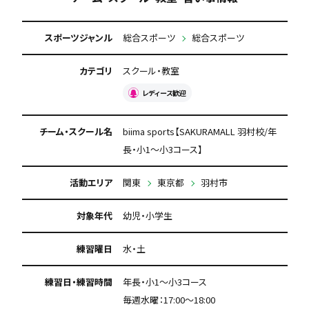
スポーツジャンル
総合スポーツ
総合スポーツ
カテゴリ
スクール・教室
レディース歓迎
チーム・スクール名
biima sports【SAKURAMALL 羽村校/年
長・小1～小3コース】
活動エリア
関東
東京都
羽村市
対象年代
幼児・小学生
練習曜日
水・土
練習日・練習時間
年長・小1～小3コース
毎週水曜：17:00〜18:00