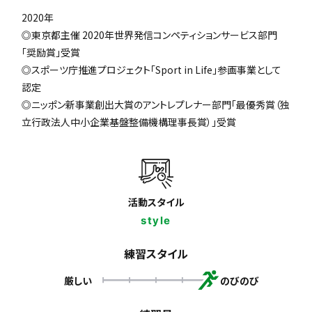
2020年
◎東京都主催 2020年世界発信コンペティションサービス部門
「奨励賞」受賞
◎スポーツ庁推進プロジェクト「Sport in Life」参画事業として
認定
◎ニッポン新事業創出大賞のアントレプレナー部門「最優秀賞（独
立行政法人中小企業基盤整備機構理事長賞）」受賞
活動スタイル
style
練習スタイル
厳しい
のびのび