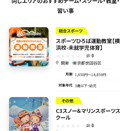
同じエリアのおすすめチーム・スクール・教室・
習い事
総合スポーツ
スポーツひろば運動教室【横
浜校-未就学児体育】
0
関東
東京都世田谷区
月謝
1,650円〜14,850円
対象年代
3歳以下・幼児
その他
C3スノー＆マリンスポーツス
クール
0