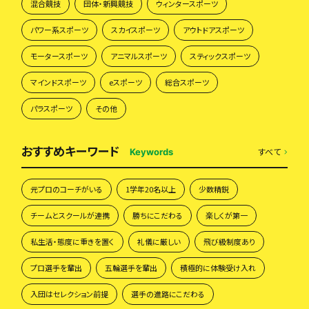
混合競技
団体・新興競技
ウィンタースポーツ
パワー系スポーツ
スカイスポーツ
アウトドアスポーツ
モータースポーツ
アニマルスポーツ
スティックスポーツ
マインドスポーツ
eスポーツ
総合スポーツ
パラスポーツ
その他
おすすめキーワード
すべて
Keywords
元プロのコーチがいる
1学年20名以上
少数精鋭
チームとスクールが連携
勝ちにこだわる
楽しくが第一
私生活・態度に重きを置く
礼儀に厳しい
飛び級制度あり
プロ選手を輩出
五輪選手を輩出
積極的に体験受け入れ
入団はセレクション前提
選手の進路にこだわる