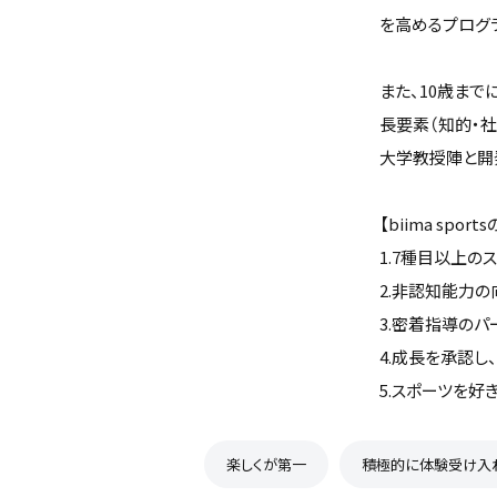
を高めるプログ
また、10歳ま
長要素（知的・
大学教授陣と開
【biima spor
1.7種目以上の
2.非認知能力の
3.密着指導のパ
4.成長を承認し
5.スポーツを好きに
楽しくが第一
積極的に体験受け入