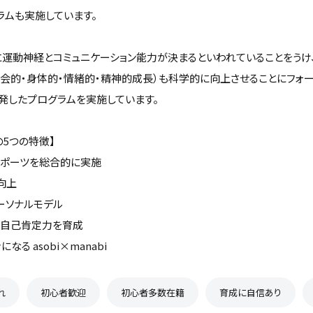
ラムも実施しています。
でに運動神経とコミュニケーション能力が決まるといわれていることをうけ
社会的・身体的・情緒的・精神的成長）も科学的に向上させることにフォ
発したプログラムを実施しています。
tsの5つの特徴】
スポーツを総合的に実施
向上
ーソナルモデル
、自己肯定力を育成
なる asobi×manabi
れ
初心者歓迎
初心者多数在籍
育成に自信あり