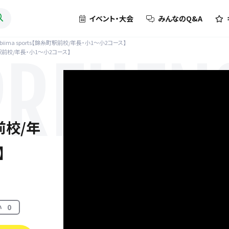
イベント・大会
みんなのQ&A
biima sports【錦糸町駅前校/年長・小1～小2コース】
糸町駅前校/年長・小1～小2コース】
REHENS
駅前校/年
】
い
0