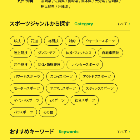
九州・沖縄
福岡県
佐賀県
長崎県
熊本県
大分県
宮崎県
鹿児島県
沖縄県
スポーツジャンルから探す
すべて
Category
球技
武道
格闘技
射的
ウォータースポーツ
陸上競技
ダンス・チア
体操・フィットネス
自転車競技
混合競技
団体・新興競技
ウィンタースポーツ
パワー系スポーツ
スカイスポーツ
アウトドアスポーツ
モータースポーツ
アニマルスポーツ
スティックスポーツ
マインドスポーツ
eスポーツ
総合スポーツ
パラスポーツ
その他
おすすめキーワード
すべて
Keywords