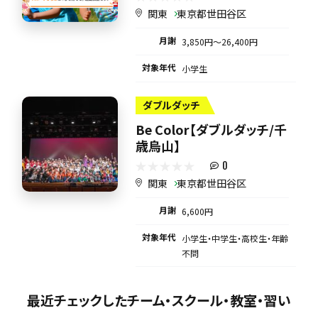
関東
東京都世田谷区
月謝
3,850円〜26,400円
対象年代
小学生
ダブルダッチ
Be Color【ダブルダッチ/千
歳烏山】
0
関東
東京都世田谷区
月謝
6,600円
対象年代
小学生・中学生・高校生・年齢
不問
最近チェックしたチーム・スクール・教室・習い