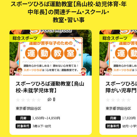
スポーツひろば運動教室【烏山校-幼児体育-年
中年長】の関連チーム・スクール・
教室・習い事
総合スポーツ
総合スポーツ
スポーツひろば運動教室【烏山
スポーツひろ
校-未就学児体育】
障がい児専門
子)烏山校-運
0
幼児・小学生
東京都世田谷区
東京都世田谷区
月謝
1,650円〜14,850円
月謝
17,820円
対象年代
3歳以下・幼児
対象年代
幼児・小学