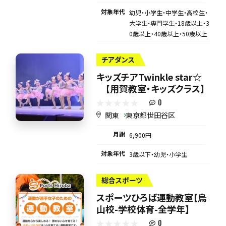
対象年代
幼児・小学生・中学生・高校生・
大学生・専門学生・18歳以上・3
0歳以上・40歳以上・50歳以上
チアダンス
キッズチアTwinkle star☆
【用賀教室・キッズクラス】
0
関東
東京都世田谷区
月謝
6,900円
対象年代
3歳以下・幼児・小学生
総合スポーツ
スポーツひろば運動教室【烏
山校-学校体育-全学年】
0