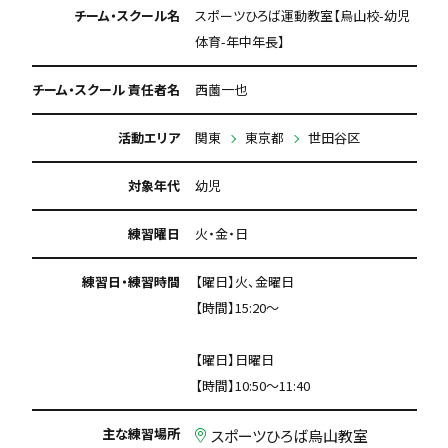
チーム・スクール名
スポーツひろば運動教室【烏山校-幼児
体育-年中年長】
チーム・スクール 責任者名
西薗一也
活動エリア
関東
東京都
世田谷区
対象年代
幼児
練習曜日
火・金・日
練習日・練習時間
【曜日】火、金曜日
【時間】15:20～
【曜日】日曜日
【時間】10:50～11:40
主な練習場所
スポーツひろば烏山教室