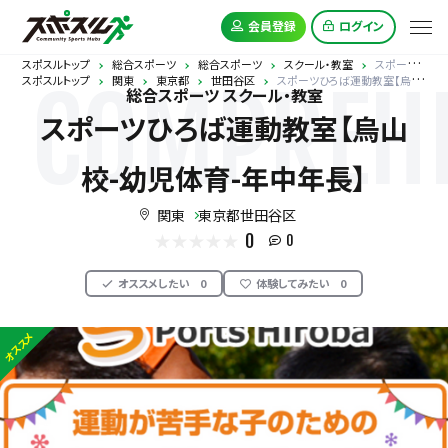
会員登録
ログイン
スポスルトップ
総合スポーツ
総合スポーツ
スクール・教室
スポーツひろば運動教室【烏山校-幼児体育-年中年長】
スポスルトップ
関東
東京都
世田谷区
スポーツひろば運動教室【烏山校-幼児体育-年中年長】
COMPREHE
総合スポーツ スクール・教室
スポーツひろば運動教室【烏山
校-幼児体育-年中年長】
関東
東京都世田谷区
0
0
オススメしたい
0
体験してみたい
0
オススメ