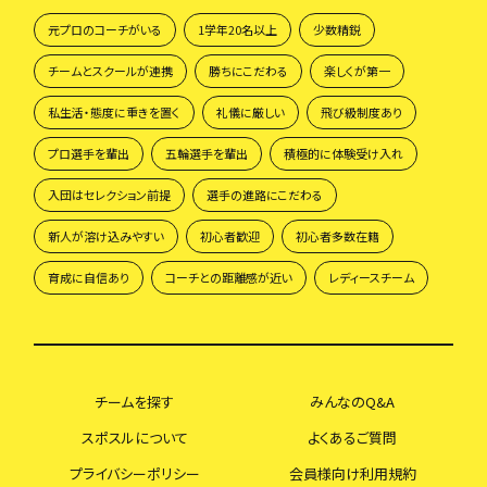
元プロのコーチがいる
1学年20名以上
少数精鋭
チームとスクールが連携
勝ちにこだわる
楽しくが第一
私生活・態度に重きを置く
礼儀に厳しい
飛び級制度あり
プロ選手を輩出
五輪選手を輩出
積極的に体験受け入れ
入団はセレクション前提
選手の進路にこだわる
新人が溶け込みやすい
初心者歓迎
初心者多数在籍
育成に自信あり
コーチとの距離感が近い
レディースチーム
チームを探す
みんなのQ&A
スポスルについて
よくあるご質問
プライバシーポリシー
会員様向け利用規約