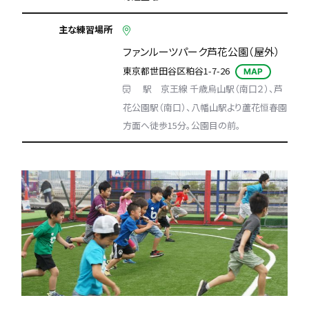
主な練習場所
ファンルーツパーク芦花公園（屋外）
東京都世田谷区粕谷1-7-26
MAP
駅 京王線 千歳烏山駅（南口２）、芦
花公園駅（南口）、八幡山駅より蘆花恒春園
方面へ徒歩15分。公園目の前。