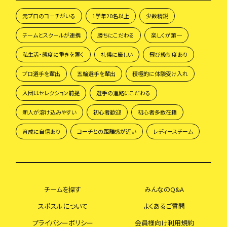
元プロのコーチがいる
1学年20名以上
少数精鋭
チームとスクールが連携
勝ちにこだわる
楽しくが第一
私生活・態度に重きを置く
礼儀に厳しい
飛び級制度あり
プロ選手を輩出
五輪選手を輩出
積極的に体験受け入れ
入団はセレクション前提
選手の進路にこだわる
新人が溶け込みやすい
初心者歓迎
初心者多数在籍
育成に自信あり
コーチとの距離感が近い
レディースチーム
チームを探す
みんなのQ&A
スポスルについて
よくあるご質問
プライバシーポリシー
会員様向け利用規約