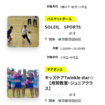
対象年代
3歳以下・幼児・小学生
バスケットボール
SOLEIL SPORTS
0
関東
東京都世田谷区
月謝
3,000円〜29,000円
対象年代
小学生・中学生
チアダンス
キッズチアTwinkle star☆
【用賀教室・ジュニアクラ
ス】
0
関東
東京都世田谷区