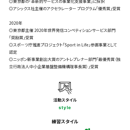
◎東京都の「革新的サービスの事業化支援事業」に採択
◎アシックス社主催のアクセラレーター プログラム「優秀賞」受賞
2020年
◎東京都主催 2020年世界発信コンペティションサービス部門
「奨励賞」受賞
◎スポーツ庁推進プロジェクト「Sport in Life」参画事業として
認定
◎ニッポン新事業創出大賞のアントレプレナー部門「最優秀賞（独
立行政法人中小企業基盤整備機構理事長賞）」受賞
活動スタイル
style
練習スタイル