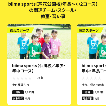
biima sports【芦花公園校/年長〜小2コース】
の関連チーム・スクール・
教室・習い事
総合スポーツ
総合スポーツ
biima sports【仙川校／年少・
biima spo
年中コース】
年中・年長コ
0
東京都調布市
神奈川県茅ヶ崎市
月謝
9,980円
月謝
9,980円
対象年代
幼児
対象年代
幼児