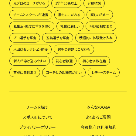
元プロのコーチがいる
1学年20名以上
少数精鋭
チームとスクールが連携
勝ちにこだわる
楽しくが第一
私生活・態度に重きを置く
礼儀に厳しい
飛び級制度あり
プロ選手を輩出
五輪選手を輩出
積極的に体験受け入れ
入団はセレクション前提
選手の進路にこだわる
新人が溶け込みやすい
初心者歓迎
初心者多数在籍
育成に自信あり
コーチとの距離感が近い
レディースチーム
チームを探す
みんなのQ&A
スポスルについて
よくあるご質問
プライバシーポリシー
会員様向け利用規約