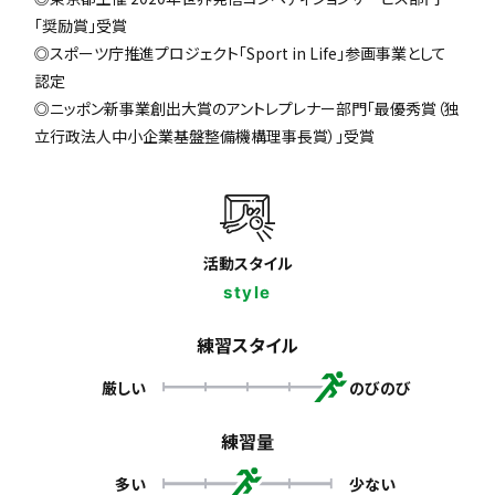
「奨励賞」受賞
◎スポーツ庁推進プロジェクト「Sport in Life」参画事業として
認定
◎ニッポン新事業創出大賞のアントレプレナー部門「最優秀賞（独
立行政法人中小企業基盤整備機構理事長賞）」受賞
活動スタイル
style
練習スタイル
厳しい
のびのび
練習量
多い
少ない