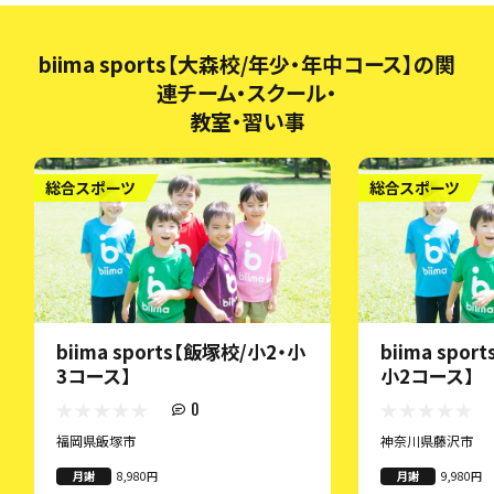
biima sports【大森校/年少・年中コース】の関
連チーム・スクール・
教室・習い事
総合スポーツ
総合スポーツ
biima sports【飯塚校/小2・小
biima spo
3コース】
小2コース】
0
福岡県飯塚市
神奈川県藤沢市
月謝
8,980円
月謝
9,980円