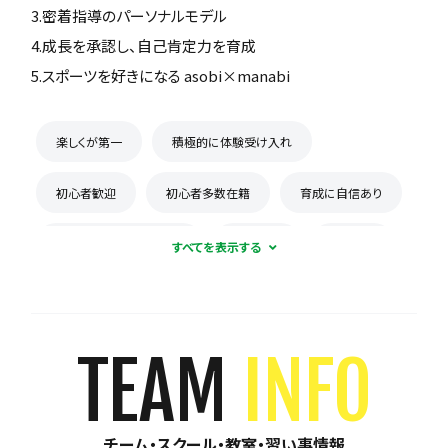
3.密着指導のパーソナルモデル
4.成長を承認し、自己肯定力を育成
5.スポーツを好きになる asobi×manabi
楽しくが第一
積極的に体験受け入れ
初心者歓迎
初心者多数在籍
育成に自信あり
コーチとの距離感が近い
少数精鋭
週1練習
練習場所は1つに固定
体験無料
見学可能
月謝が10,000円以下
年会費なし
TEAM
INFO
初回購入品あり
保護者の当番なし
チーム・スクール・教室・習い事情報