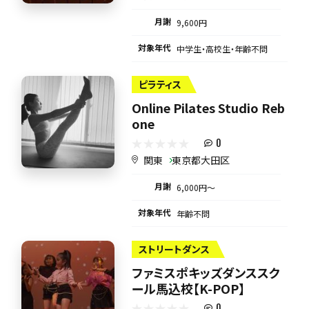
月謝
9,600円
対象年代
中学生・高校生・年齢不問
ピラティス
Online Pilates Studio Reb
one
0
関東
東京都大田区
月謝
6,000円〜
対象年代
年齢不問
ストリートダンス
ファミスポキッズダンススク
ール馬込校【K-POP】
0