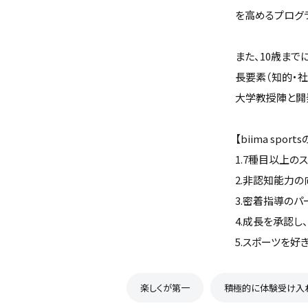
を高めるプログ
また、10歳ま
長要素（知的・
大学教授陣と開
【biima spor
1.7種目以上の
2.非認知能力の
3.密着指導のパ
4.成長を承認し
5.スポーツを好きに
楽しくが第一
積極的に体験受け入