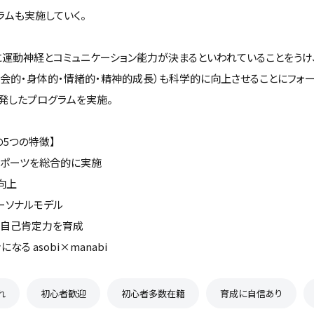
ラムも実施していく。
でに運動神経とコミュニケーション能力が決まるといわれていることをうけ
社会的・身体的・情緒的・精神的成長）も科学的に向上させることにフォ
発したプログラムを実施。
tsの5つの特徴】
スポーツを総合的に実施
向上
ーソナルモデル
、自己肯定力を育成
なる asobi×manabi
れ
初心者歓迎
初心者多数在籍
育成に自信あり