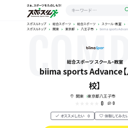
さぁ、スポーツをたのしもう！
スポスルトップ
総合スポーツ
総合スポーツ
スクール・教室
スポスルトップ
関東
東京都
八王子市
biima sports Ad
COMP
総合スポーツ スクール・教室
biima sports Advanc
校】
関東
東京都八王子市
0
0
オススメしたい
0
体験してみた