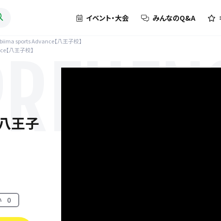
イベント・大会
みんなのQ&A
biima sports Advance【八王子校】
vance【八王子校】
REHENS
e【八王子
い
0