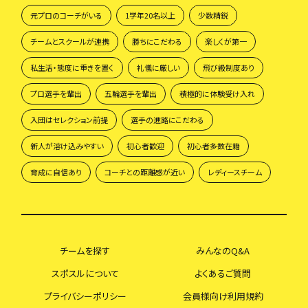
元プロのコーチがいる
1学年20名以上
少数精鋭
チームとスクールが連携
勝ちにこだわる
楽しくが第一
私生活・態度に重きを置く
礼儀に厳しい
飛び級制度あり
プロ選手を輩出
五輪選手を輩出
積極的に体験受け入れ
入団はセレクション前提
選手の進路にこだわる
新人が溶け込みやすい
初心者歓迎
初心者多数在籍
育成に自信あり
コーチとの距離感が近い
レディースチーム
チームを探す
みんなのQ&A
スポスルについて
よくあるご質問
プライバシーポリシー
会員様向け利用規約