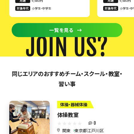
月謝
9,680円
月謝
9,680円
対象年代
小学生・中学生
対象年代
小学生・中
一覧を見る
JOIN US?
同じエリアのおすすめチーム・スクール・教室・
習い事
体操・器械体操
体操教室
0
関東
東京都江戸川区