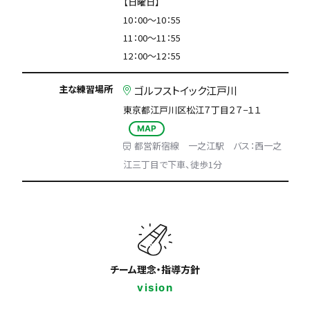
【日曜日】
10：00～10：55
11：00～11：55
12：00～12：55
主な練習場所
ゴルフストイック江戸川
東京都江戸川区松江７丁目２７−１１
MAP
都営新宿線 一之江駅 バス：西一之
江三丁目で下車、徒歩1分
チーム理念・指導方針
vision