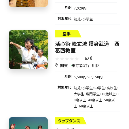
月謝
7,920円
対象年代
幼児・小学生
空手
活心術 峰丈流 護身武道 西
葛西教室
0
関東
東京都江戸川区
月謝
5,500円〜7,150円
対象年代
幼児・小学生・中学生・高校生・
大学生・専門学生・18歳以上・3
0歳以上・40歳以上・50歳以
上・60歳以上
タップダンス