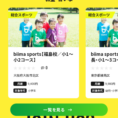
総合スポーツ
総合スポーツ
biima sports【福島校／小1〜
biima spo
小2コース】
長・小1～3コ
0
大阪府大阪市北区
東京都練馬区
月謝
9,400円
月謝
9,980円
対象年代
小学生
対象年代
幼児・小学
一覧を見る