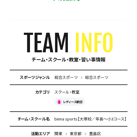
練習場所は1つに固定
体験無料
見学可能
月謝が10,000円以下
年会費なし
TEAM
INFO
初回購入品あり
保護者の当番なし
チーム・スクール・教室・習い事情報
スポーツジャンル
総合スポーツ
総合スポーツ
カテゴリ
スクール・教室
レディース歓迎
チーム・スクール名
biima sports【大塚校／年長～小3コース】
活動エリア
関東
東京都
豊島区