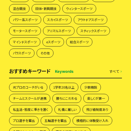
混合競技
団体・新興競技
ウィンタースポーツ
パワー系スポーツ
スカイスポーツ
アウトドアスポーツ
モータースポーツ
アニマルスポーツ
スティックスポーツ
マインドスポーツ
eスポーツ
総合スポーツ
パラスポーツ
その他
おすすめキーワード
すべて
Keywords
元プロのコーチがいる
1学年20名以上
少数精鋭
チームとスクールが連携
勝ちにこだわる
楽しくが第一
私生活・態度に重きを置く
礼儀に厳しい
飛び級制度あり
プロ選手を輩出
五輪選手を輩出
積極的に体験受け入れ