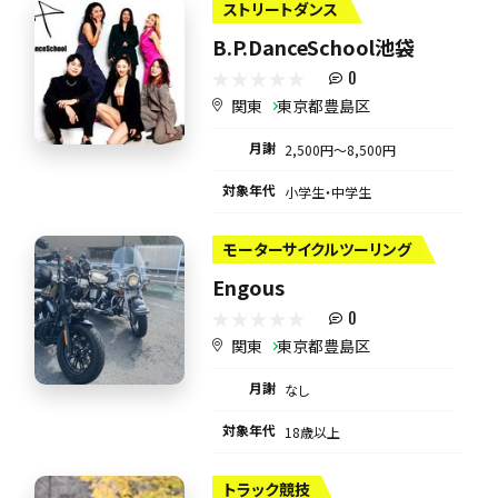
ストリートダンス
B.P.DanceSchool池袋
0
関東
東京都豊島区
月謝
2,500円〜8,500円
対象年代
小学生・中学生
モーターサイクルツーリング
Engous
0
関東
東京都豊島区
月謝
なし
対象年代
18歳以上
トラック競技