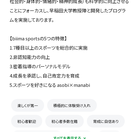
社会的・身体的・情緒的・精神的成長）も科学的に向上させる
ことにフォーカスし、早稲田大学教授陣と開発したプログラ
ムを実施しております。
【biima sportsの5つの特徴】
1.7種目以上のスポーツを総合的に実施
2.非認知能力の向上
3.密着指導のパーソナルモデル
4.成長を承認し、自己肯定力を育成
5.スポーツを好きになる asobi×manabi
楽しくが第一
積極的に体験受け入れ
初心者歓迎
初心者多数在籍
育成に自信あり
コーチとの距離感が近い
少数精鋭
週1練習