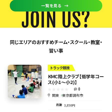
一覧を見る
JOIN US?
同じエリアのおすすめチーム・スクール・教室・
習い事
トラック競技
ＫＭＣ陸上クラブ【低学年コー
ス(小1～小2)】
0
関東
東京都調布市
月謝
3,850円