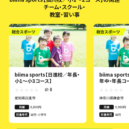
チーム・スクール・
教室・習い事
総合スポーツ
総合スポーツ
biima sports【日進校／年長・
biima spo
小1〜小3コース】
年中・年長コ
0
愛知県日進市
神奈川県鎌倉市
月謝
8,800円
月謝
9,980円
対象年代
幼児・小学生
対象年代
幼児