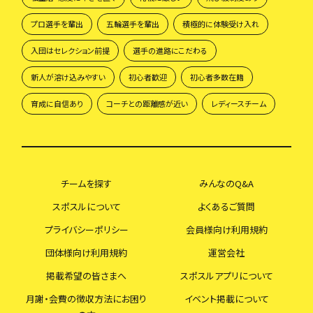
プロ選手を輩出
五輪選手を輩出
積極的に体験受け入れ
入団はセレクション前提
選手の進路にこだわる
新人が溶け込みやすい
初心者歓迎
初心者多数在籍
育成に自信あり
コーチとの距離感が近い
レディースチーム
チームを探す
みんなのQ&A
スポスルについて
よくあるご質問
プライバシーポリシー
会員様向け利用規約
団体様向け利用規約
運営会社
掲載希望の皆さまへ
スポスルアプリについて
月謝・会費の徴収方法にお困り
イベント掲載について