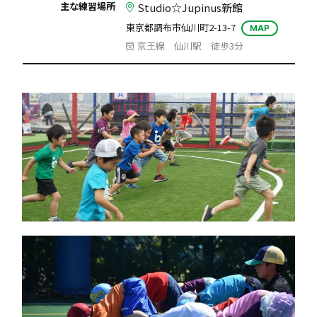
主な練習場所
Studio☆Jupinus新館
東京都調布市仙川町2-13-7
MAP
京王線 仙川駅 徒歩3分