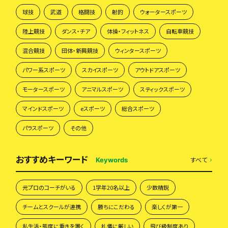
球技
武道
格闘技
射的
ウォータースポーツ
陸上競技
ダンス・チア
体操・フィットネス
自転車競技
混合競技
団体・新興競技
ウィンタースポーツ
パワー系スポーツ
スカイスポーツ
アウトドアスポーツ
モータースポーツ
アニマルスポーツ
スティックスポーツ
マインドスポーツ
eスポーツ
総合スポーツ
パラスポーツ
その他
おすすめキーワード
すべて
Keywords
元プロのコーチがいる
1学年20名以上
少数精鋭
チームとスクールが連携
勝ちにこだわる
楽しくが第一
私生活・態度に重きを置く
礼儀に厳しい
飛び級制度あり