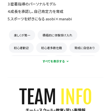
3.密着指導のパーソナルモデル
4.成長を承認し、自己肯定力を育成
5.スポーツを好きになる asobi×manabi
楽しくが第一
積極的に体験受け入れ
初心者歓迎
初心者多数在籍
育成に自信あり
コーチとの距離感が近い
少数精鋭
週1練習
練習場所は1つに固定
体験無料
見学可能
月謝が10,000円以下
年会費なし
TEAM
INFO
初回購入品あり
保護者の当番なし
チーム・スクール・教室・習い事情報