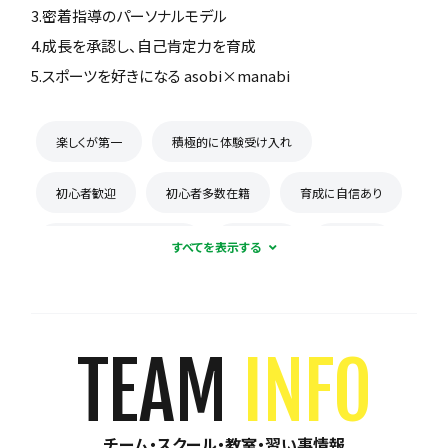
3.密着指導のパーソナルモデル
4.成長を承認し、自己肯定力を育成
5.スポーツを好きになる asobi×manabi
楽しくが第一
積極的に体験受け入れ
初心者歓迎
初心者多数在籍
育成に自信あり
コーチとの距離感が近い
少数精鋭
週1練習
練習場所は1つに固定
体験無料
見学可能
月謝が10,000円以下
年会費なし
TEAM
INFO
初回購入品あり
保護者の当番なし
チーム・スクール・教室・習い事情報