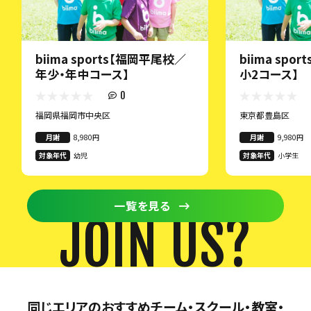
biima sports【福岡平尾校／
biima spo
年少・年中コース】
小2コース】
0
福岡県福岡市中央区
東京都豊島区
月謝
8,980円
月謝
9,980円
対象年代
幼児
対象年代
小学生
一覧を見る
JOIN US?
同じエリアのおすすめチーム・スクール・教室・