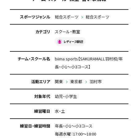
スポーツジャンル
総合スポーツ
総合スポーツ
カテゴリ
スクール・教室
レディース歓迎
チーム・スクール名
biima sports【SAKURAMALL羽村校/年
長・小1～小3コース】
活動エリア
関東
東京都
羽村市
対象年代
幼児・小学生
練習曜日
水・土
練習日・練習時間
年長・小1～小3コース
毎週水曜：17:00〜18:00