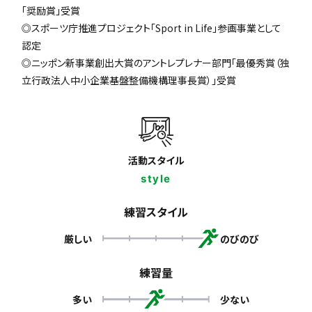
「奨励賞」受賞
◎スポーツ庁推進プロジェクト「Sport in Life」参画事業として
認定
◎ニッポン新事業創出大賞のアントレプレナー部門「最優秀賞（独
立行政法人中小企業基盤整備機構理事長賞）」受賞
活動スタイル
style
練習スタイル
厳しい
のびのび
練習量
多い
少ない