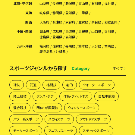
北陸・甲信越
山梨県
長野県
新潟県
富山県
石川県
福井県
東海
岐阜県
静岡県
愛知県
三重県
関西
大阪府
兵庫県
京都府
滋賀県
奈良県
和歌山県
中国・四国
岡山県
広島県
鳥取県
島根県
山口県
香川県
徳島県
愛媛県
高知県
九州・沖縄
福岡県
佐賀県
長崎県
熊本県
大分県
宮崎県
鹿児島県
沖縄県
スポーツジャンルから探す
すべて
Category
球技
武道
格闘技
射的
ウォータースポーツ
陸上競技
ダンス・チア
体操・フィットネス
自転車競技
混合競技
団体・新興競技
ウィンタースポーツ
パワー系スポーツ
スカイスポーツ
アウトドアスポーツ
モータースポーツ
アニマルスポーツ
スティックスポーツ