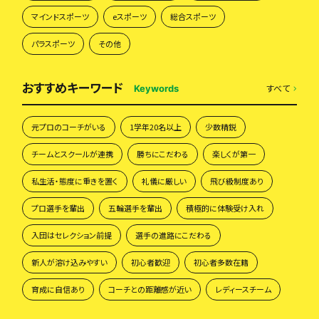
マインドスポーツ
eスポーツ
総合スポーツ
パラスポーツ
その他
おすすめキーワード
すべて
Keywords
元プロのコーチがいる
1学年20名以上
少数精鋭
チームとスクールが連携
勝ちにこだわる
楽しくが第一
私生活・態度に重きを置く
礼儀に厳しい
飛び級制度あり
プロ選手を輩出
五輪選手を輩出
積極的に体験受け入れ
入団はセレクション前提
選手の進路にこだわる
新人が溶け込みやすい
初心者歓迎
初心者多数在籍
育成に自信あり
コーチとの距離感が近い
レディースチーム