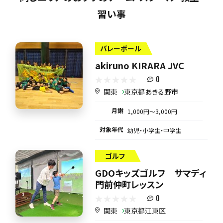
習い事
バレーボール
akiruno KIRARA JVC
0
関東
東京都あきる野市
月謝
1,000円〜3,000円
対象年代
幼児・小学生・中学生
ゴルフ
GDOキッズゴルフ サマディ
門前仲町レッスン
0
関東
東京都江東区