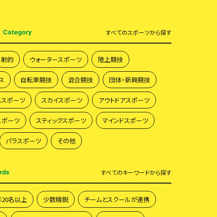
Category
すべて
のスポーツから探す
射的
ウォータースポーツ
陸上競技
ス
自転車競技
混合競技
団体・新興競技
系スポーツ
スカイスポーツ
アウトドアスポーツ
スポーツ
スティックスポーツ
マインドスポーツ
パラスポーツ
その他
rds
すべて
のキーワードから探す
年20名以上
少数精鋭
チームとスクールが連携