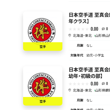
日本空手道 至真会
年クラス】
0.00
0
北海道・東北
山形県山
月謝
なし
空手
対象年代
幼児・小学生
日本空手道 至真会
幼年・初級の部】
0.00
0
北海道・東北
山形県鶴
月謝
なし
空手
対象年代
幼児・小学生