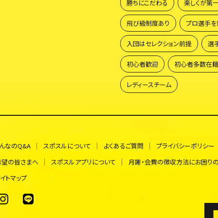
勝ちにこだわる
楽しくが第
飛び級制度あり
プロ選手を
入団はセレクション前提
選
初心者歓迎
初心者多数在
レディースチーム
んなのQ&A
スポスルについて
よくあるご質問
プライバシーポリシー
希望の皆さまへ
スポスルアプリについて
月謝・会費の徴収方法にお困り
イトマップ