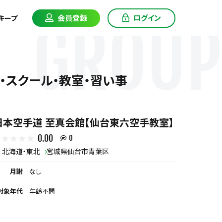
会員登録
ログイン
キープ
GROUP
・スクール・教室・習い事
日本空手道 至真会館【仙台東六空手教室】
0.00
0
北海道・東北
宮城県仙台市青葉区
月謝
なし
対象年代
年齢不問