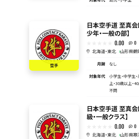
日本空手道 至真会
少年・一般の部】
0.00
0
北海道・東北
山形県鶴
月謝
なし
空手
対象年代
小学生・中学生・
上・30歳以上・4
不問
日本空手道 至真会
級・一般クラス】
0.00
0
北海道・東北
山形県寒