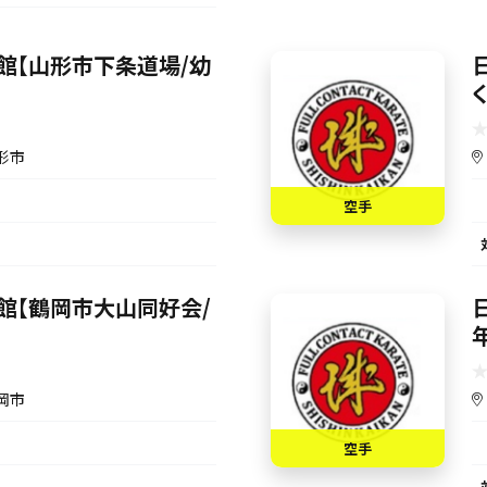
館【山形市下条道場/幼
形市
空手
館【鶴岡市大山同好会/
岡市
空手