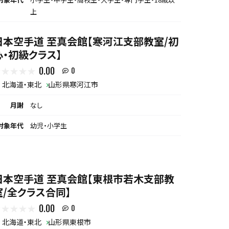
上
日本空手道 至真会館【寒河江支部教室/初
心・初級クラス】
0.00
0
北海道・東北
山形県寒河江市
月謝
なし
対象年代
幼児・小学生
日本空手道 至真会館【東根市若木支部教
室/全クラス合同】
0.00
0
北海道・東北
山形県東根市