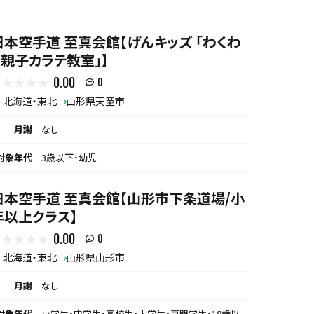
日本空手道 至真会館【げんキッズ 「わくわ
く親子カラテ教室」】
0.00
0
北海道・東北
山形県天童市
月謝
なし
対象年代
3歳以下・幼児
日本空手道 至真会館【山形市下条道場/小
年以上クラス】
0.00
0
北海道・東北
山形県山形市
月謝
なし
対象年代
小学生・中学生・高校生・大学生・専門学生・18歳以