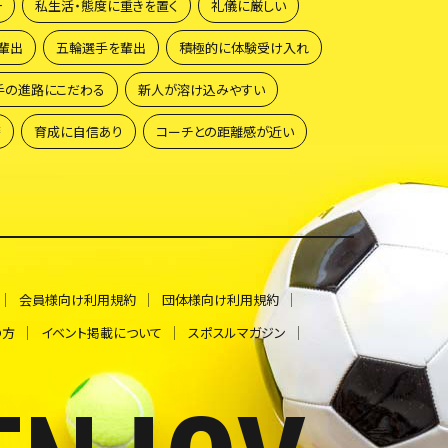
一
私生活・態度に重きを置く
礼儀に厳しい
輩出
五輪選手を輩出
積極的に体験受け入れ
手の進路にこだわる
新人が溶け込みやすい
籍
育成に自信あり
コーチとの距離感が近い
会員様向け利用規約
団体様向け利用規約
の方
イベント掲載について
スポスルマガジン