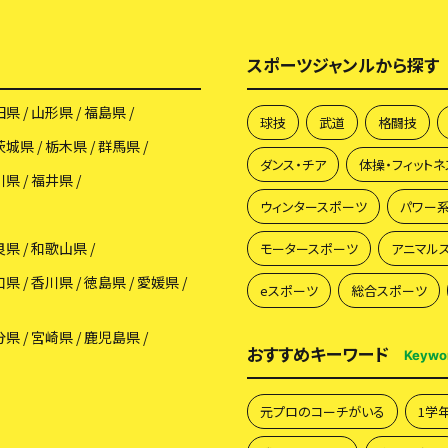
スポーツジャンルから探す
田県
山形県
福島県
球技
武道
格闘技
茨城県
栃木県
群馬県
ダンス・チア
体操・フィットネ
川県
福井県
ウィンタースポーツ
パワー
良県
和歌山県
モータースポーツ
アニマル
口県
香川県
徳島県
愛媛県
eスポーツ
総合スポーツ
分県
宮崎県
鹿児島県
おすすめキーワード
Keywo
元プロのコーチがいる
1学