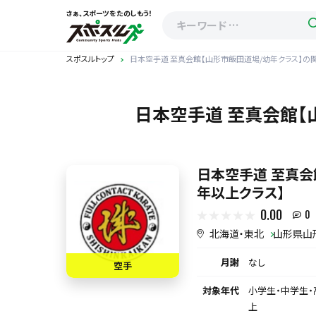
さぁ、スポーツをたのしもう！
スポスルトップ
日本空手道 至真会館【山形市飯田道場/幼年クラス】の
日本空手道 至真会館【
日本空手道 至真会
年以上クラス】
0.00
0
北海道・東北
山形県山
月謝
なし
空手
対象年代
小学生・中学生・
上