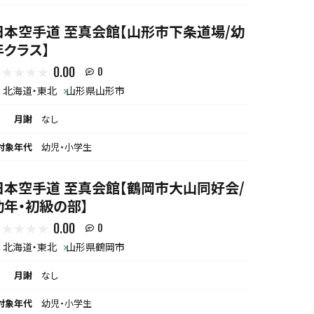
日本空手道 至真会館【山形市下条道場/幼
年クラス】
0.00
0
北海道・東北
山形県山形市
月謝
なし
対象年代
幼児・小学生
日本空手道 至真会館【鶴岡市大山同好会/
幼年・初級の部】
0.00
0
北海道・東北
山形県鶴岡市
月謝
なし
対象年代
幼児・小学生