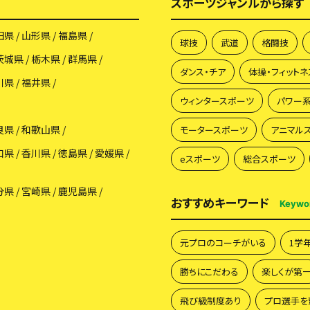
スポーツジャンルから探す
田県
山形県
福島県
球技
武道
格闘技
茨城県
栃木県
群馬県
ダンス・チア
体操・フィットネ
川県
福井県
ウィンタースポーツ
パワー
良県
和歌山県
モータースポーツ
アニマル
口県
香川県
徳島県
愛媛県
eスポーツ
総合スポーツ
分県
宮崎県
鹿児島県
おすすめキーワード
Keywo
元プロのコーチがいる
1学
勝ちにこだわる
楽しくが第
飛び級制度あり
プロ選手を