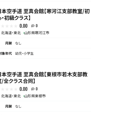
日本空手道 至真会館【寒河江支部教室/初
心・初級クラス】
0.00
0
北海道・東北
山形県寒河江市
月謝
なし
対象年代
幼児・小学生
日本空手道 至真会館【東根市若木支部教
室/全クラス合同】
0.00
0
北海道・東北
山形県東根市
月謝
なし