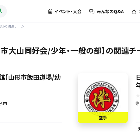
イベント・大会
みんなのQ&A
部】の関連チーム
市大山同好会/少年・一般の部】の関連チ
館【山形市飯田道場/幼
形市
空手