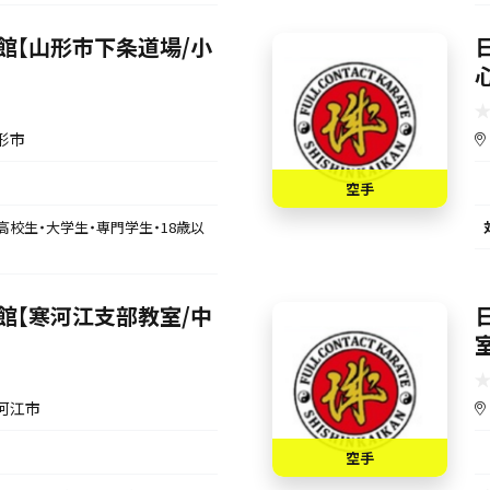
館【山形市下条道場/小
形市
空手
高校生・大学生・専門学生・18歳以
館【寒河江支部教室/中
河江市
空手