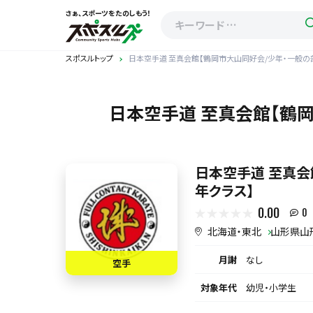
さぁ、スポーツをたのしもう！
スポスルトップ
日本空手道 至真会館【鶴岡市大山同好会/少年・一般の
日本空手道 至真会館【鶴岡
日本空手道 至真会
年クラス】
0.00
0
北海道・東北
山形県山
月謝
なし
空手
対象年代
幼児・小学生