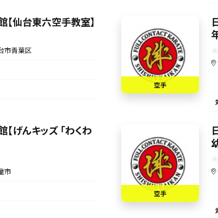
館【仙台東六空手教室】
台市青葉区
空手
館【げんキッズ 「わくわ
】
童市
空手