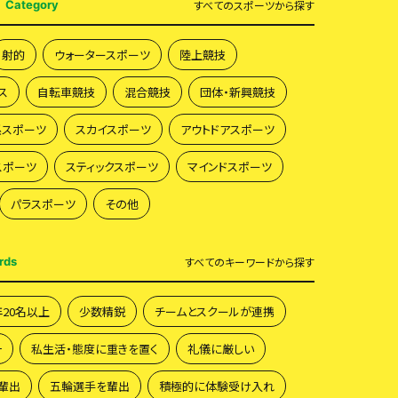
Category
すべて
のスポーツから探す
射的
ウォータースポーツ
陸上競技
ス
自転車競技
混合競技
団体・新興競技
系スポーツ
スカイスポーツ
アウトドアスポーツ
スポーツ
スティックスポーツ
マインドスポーツ
パラスポーツ
その他
rds
すべて
のキーワードから探す
年20名以上
少数精鋭
チームとスクールが連携
一
私生活・態度に重きを置く
礼儀に厳しい
輩出
五輪選手を輩出
積極的に体験受け入れ