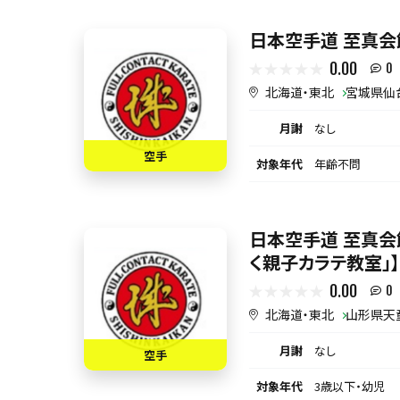
日本空手道 至真会
0.00
0
北海道・東北
宮城県仙
月謝
なし
空手
対象年代
年齢不問
日本空手道 至真会
く親子カラテ教室」
0.00
0
北海道・東北
山形県天
月謝
なし
空手
対象年代
3歳以下・幼児