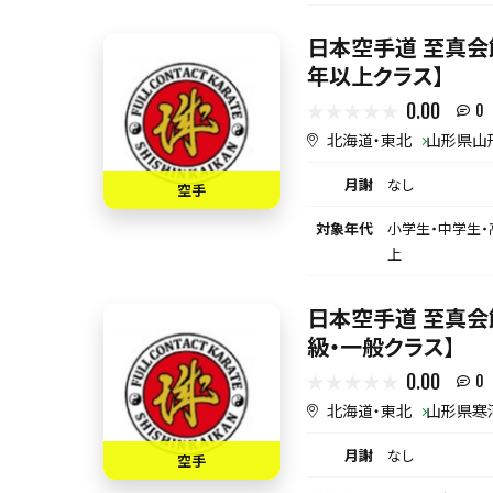
日本空手道 至真会
年以上クラス】
0.00
0
北海道・東北
山形県山
月謝
なし
空手
対象年代
小学生・中学生・
上
日本空手道 至真会
級・一般クラス】
0.00
0
北海道・東北
山形県寒
月謝
なし
空手