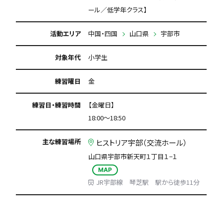
ール／低学年クラス】
活動エリア
中国・四国
山口県
宇部市
対象年代
小学生
練習曜日
金
練習日・練習時間
【金曜日】
18:00～18:50
主な練習場所
ヒストリア宇部（交流ホール）
山口県宇部市新天町１丁目１−１
MAP
JR宇部線 琴芝駅 駅から徒歩11分