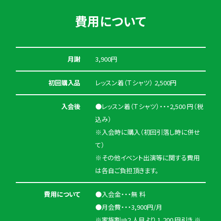
費用について
月謝
3,900円
初回購入品
レッスン着（Ｔシャツ） 2,500円
入会後
●レッスン着（Ｔシャツ）・・・2,500 円（税
込み）
※入会時に購入（初回引落し時に併せ
て）
※その他イベント出演等に関する費用
は各自ご負担頂きます。
費用について
●入会金・・・無 料
●月会費・・・3,900円/月
※家族割⇒2 人目より 1,200 円引き ※