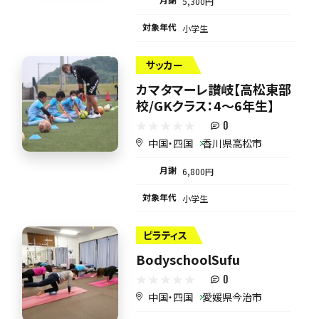
5,300円
対象年代
小学生
サッカー
カマタマーレ讃岐【高松東部
校/GKクラス：4～6年生】
0
中国・四国
香川県高松市
月謝
6,800円
対象年代
小学生
ピラティス
BodyschoolSufu
0
中国・四国
愛媛県今治市