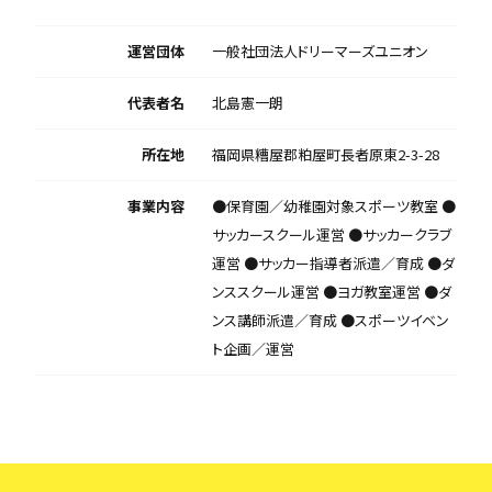
運営団体
一般社団法人ドリーマーズユニオン
代表者名
北島憲一朗
所在地
福岡県糟屋郡粕屋町長者原東2-3-28
事業内容
●保育園／幼稚園対象スポーツ教室 ●
サッカースクール運営 ●サッカークラブ
運営 ●サッカー指導者派遣／育成 ●ダ
ンススクール運営 ●ヨガ教室運営 ●ダ
ンス講師派遣／育成 ●スポーツイベン
ト企画／運営