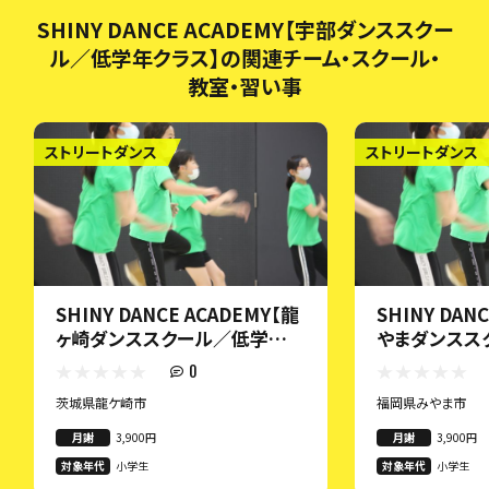
SHINY DANCE ACADEMY【宇部ダンススクー
ル／低学年クラス】の関連チーム・スクール・
教室・習い事
ストリートダンス
ストリートダンス
SHINY DANCE ACADEMY【龍
SHINY DAN
ヶ崎ダンススクール／低学年ク
やまダンスス
ラス】
ラス】
0
茨城県龍ケ崎市
福岡県みやま市
月謝
3,900円
月謝
3,900円
対象年代
小学生
対象年代
小学生