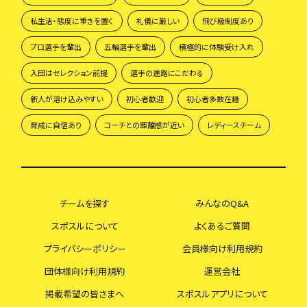
私生活・態度に重きを置く
礼儀に厳しい
飛び級制度あり
プロ選手を輩出
五輪選手を輩出
積極的に体験受け入れ
入団はセレクション前提
選手の進路にこだわる
新人が溶け込みやすい
初心者歓迎
初心者多数在籍
育成に自信あり
コーチとの距離感が近い
レディースチーム
チームを探す
みんなのQ&A
スポスルについて
よくあるご質問
プライバシーポリシー
会員様向け利用規約
団体様向け利用規約
運営会社
掲載希望の皆さまへ
スポスルアプリについて