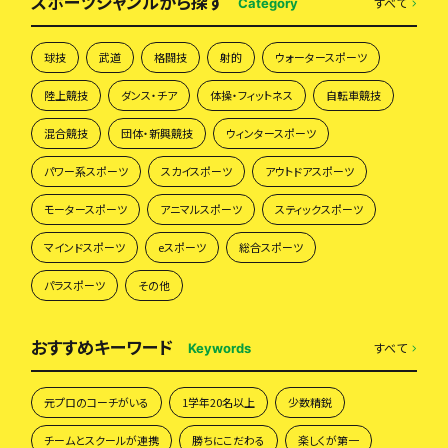
スポーツジャンルから探す
すべて
Category
球技
武道
格闘技
射的
ウォータースポーツ
陸上競技
ダンス・チア
体操・フィットネス
自転車競技
混合競技
団体・新興競技
ウィンタースポーツ
パワー系スポーツ
スカイスポーツ
アウトドアスポーツ
モータースポーツ
アニマルスポーツ
スティックスポーツ
マインドスポーツ
eスポーツ
総合スポーツ
パラスポーツ
その他
おすすめキーワード
すべて
Keywords
元プロのコーチがいる
1学年20名以上
少数精鋭
チームとスクールが連携
勝ちにこだわる
楽しくが第一