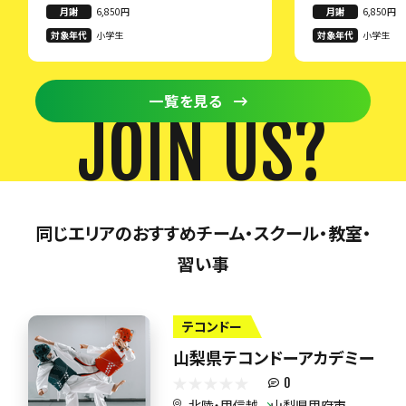
月謝
6,850円
月謝
6,850円
対象年代
小学生
対象年代
小学生
一覧を見る
JOIN US?
同じエリアのおすすめチーム・スクール・教室・
習い事
テコンドー
山梨県テコンドーアカデミー
0
北陸・甲信越
山梨県甲府市