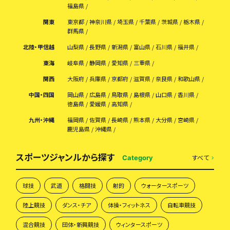
福島県
関東
東京都
神奈川県
埼玉県
千葉県
茨城県
栃木県
群馬県
北陸・甲信越
山梨県
長野県
新潟県
富山県
石川県
福井県
東海
岐阜県
静岡県
愛知県
三重県
関西
大阪府
兵庫県
京都府
滋賀県
奈良県
和歌山県
中国・四国
岡山県
広島県
鳥取県
島根県
山口県
香川県
徳島県
愛媛県
高知県
九州・沖縄
福岡県
佐賀県
長崎県
熊本県
大分県
宮崎県
鹿児島県
沖縄県
スポーツジャンルから探す
すべて
Category
球技
武道
格闘技
射的
ウォータースポーツ
陸上競技
ダンス・チア
体操・フィットネス
自転車競技
混合競技
団体・新興競技
ウィンタースポーツ