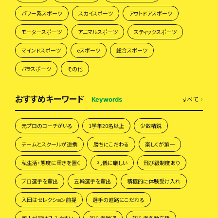
パワー系スポーツ
スカイスポーツ
アウトドアスポーツ
モータースポーツ
アニマルスポーツ
スティックスポーツ
マインドスポーツ
eスポーツ
総合スポーツ
パラスポーツ
その他
おすすめキーワード
すべて
Keywords
元プロのコーチがいる
1学年20名以上
少数精鋭
チームとスクールが連携
勝ちにこだわる
楽しくが第一
私生活・態度に重きを置く
礼儀に厳しい
飛び級制度あり
プロ選手を輩出
五輪選手を輩出
積極的に体験受け入れ
入団はセレクション前提
選手の進路にこだわる