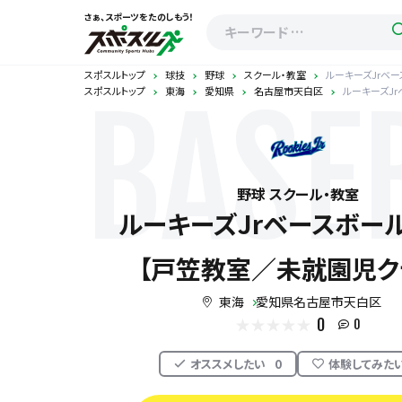
さぁ、スポーツをたのしもう！
スポスルトップ
球技
野球
スクール・教室
ルーキーズJrベ
スポスルトップ
東海
愛知県
名古屋市天白区
ルーキーズJ
BASE
野球 スクール・教室
ルーキーズJrベースボー
【戸笠教室／未就園児ク
東海
愛知県名古屋市天白区
0
0
オススメしたい
0
体験してみた