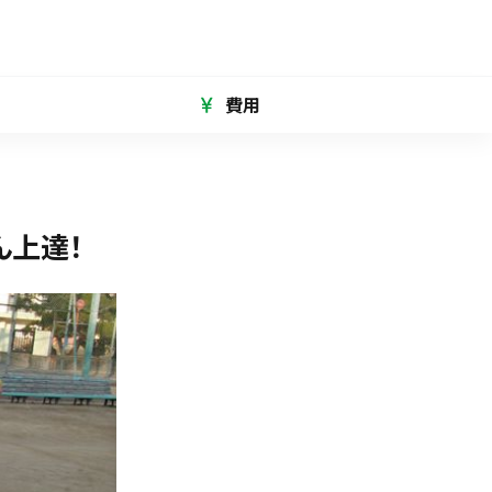
費用
ん上達！