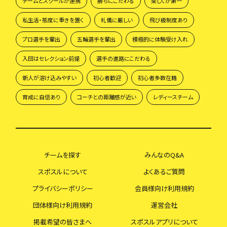
チームとスクールが連携
勝ちにこだわる
楽しくが第一
私生活・態度に重きを置く
礼儀に厳しい
飛び級制度あり
プロ選手を輩出
五輪選手を輩出
積極的に体験受け入れ
入団はセレクション前提
選手の進路にこだわる
新人が溶け込みやすい
初心者歓迎
初心者多数在籍
育成に自信あり
コーチとの距離感が近い
レディースチーム
チームを探す
みんなのQ&A
スポスルについて
よくあるご質問
プライバシーポリシー
会員様向け利用規約
団体様向け利用規約
運営会社
掲載希望の皆さまへ
スポスルアプリについて