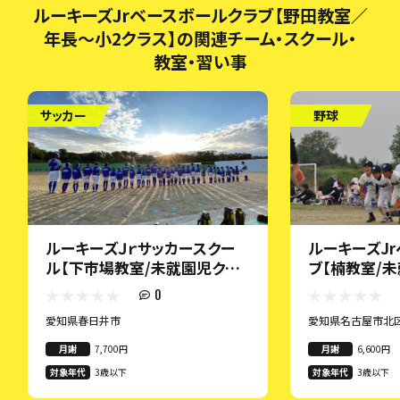
ルーキーズJrベースボールクラブ【野田教室／
年長～小2クラス】の関連チーム・スクール・
教室・習い事
サッカー
野球
ルーキーズＪｒサッカースクー
ルーキーズJ
ル【下市場教室/未就園児クラ
ブ【楠教室/
ス】
0
愛知県春日井市
愛知県名古屋市北
月謝
7,700円
月謝
6,600円
対象年代
3歳以下
対象年代
3歳以下