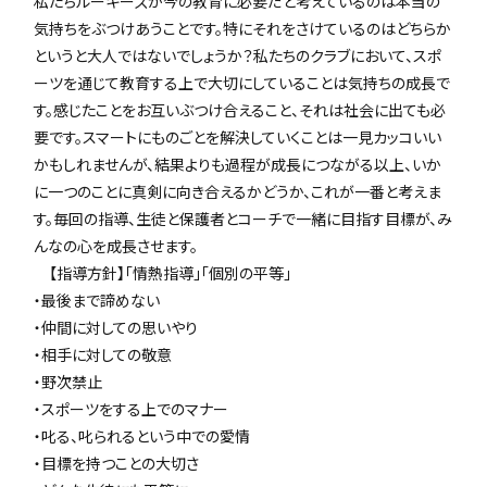
私たちルーキーズが今の教育に必要だと考えているのは本当の
気持ちをぶつけあうことです。特にそれをさけているのはどちらか
というと大人ではないでしょうか？私たちのクラブにおいて、スポ
ーツを通じて教育する上で大切にしていることは気持ちの成長で
す。感じたことをお互いぶつけ合えること、それは社会に出ても必
要です。スマートにものごとを解決していくことは一見カッコいい
かもしれませんが、結果よりも過程が成長につながる以上、いか
に一つのことに真剣に向き合えるかどうか、これが一番と考えま
す。毎回の指導、生徒と保護者とコーチで一緒に目指す目標が、み
んなの心を成長させます。
【指導方針】「情熱指導」「個別の平等」
・最後まで諦めない
・仲間に対しての思いやり
・相手に対しての敬意
・野次禁止
・スポーツをする上でのマナー
・叱る、叱られるという中での愛情
・目標を持つことの大切さ