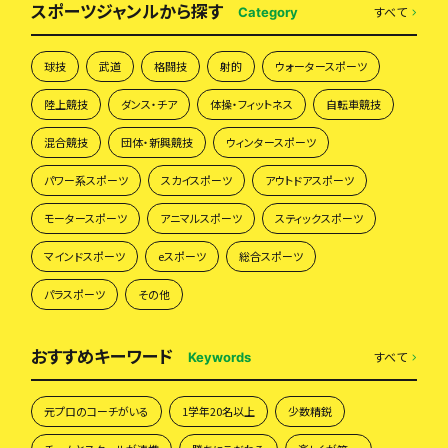
スポーツジャンルから探す
すべて
Category
球技
武道
格闘技
射的
ウォータースポーツ
陸上競技
ダンス・チア
体操・フィットネス
自転車競技
混合競技
団体・新興競技
ウィンタースポーツ
パワー系スポーツ
スカイスポーツ
アウトドアスポーツ
モータースポーツ
アニマルスポーツ
スティックスポーツ
マインドスポーツ
eスポーツ
総合スポーツ
パラスポーツ
その他
おすすめキーワード
すべて
Keywords
元プロのコーチがいる
1学年20名以上
少数精鋭