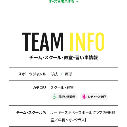
初心者歓迎
コーチとの距離感が近い
育成に自信あり
週1練習
練習場所は1つに固定
体験無料
見学可能
TEAM
INFO
月謝が10,000円以下
今なら入会金無料
チーム・スクール・教室・習い事情報
初回購入品あり
保護者の当番なし
スポーツジャンル
球技
野球
カテゴリ
スクール・教室
障がい者歓迎
レディース歓迎
チーム・スクール名
ルーキーズJrベースボールクラブ【野田教
室／年長～小2クラス】