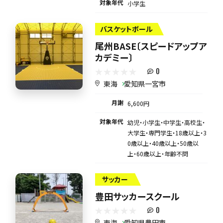
対象年代
小学生
バスケットボール
尾州BASE〔スピードアップア
カデミー〕
0
東海
愛知県一宮市
月謝
6,600円
対象年代
幼児・小学生・中学生・高校生・
大学生・専門学生・18歳以上・3
0歳以上・40歳以上・50歳以
上・60歳以上・年齢不問
サッカー
豊田サッカースクール
0
東海
愛知県豊田市