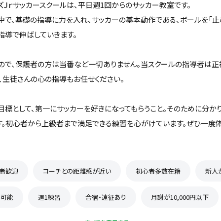
ズＪｒサッカースクールは、平日週1回からのサッカー教室です。
中で、基礎の指導に力を入れ、サッカーの基本動作である、ボールを「止め
指導で伸ばしていきます。
ので、保護者の方は当番など一切ありません。当スクールの指導者は正
、生徒さんの心の指導もお任せください。
目標として、第一にサッカーを好きになってもらうこと。そのために分か
す。初心者から上級者まで満足できる練習を心がけています。ぜひ一度
者歓迎
コーチとの距離感が近い
初心者多数在籍
新人
学可能
週1練習
合宿・遠征あり
月謝が10,000円以下