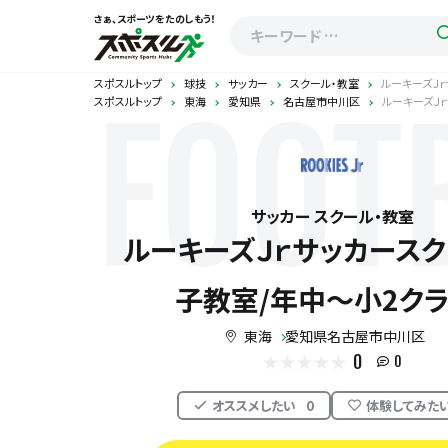
さぁ、スポーツをたのしもう！
スポスルトップ
球技
サッカー
スクール・教室
ルーキーズＪｒ
スポスルトップ
東海
愛知県
名古屋市中川区
ルーキーズＪ
FOOT
サッカー スクール・教室
ルーキーズＪｒサッカースク
子教室/年中～小2クラ
東海
愛知県名古屋市中川区
0
0
オススメしたい
0
体験してみた