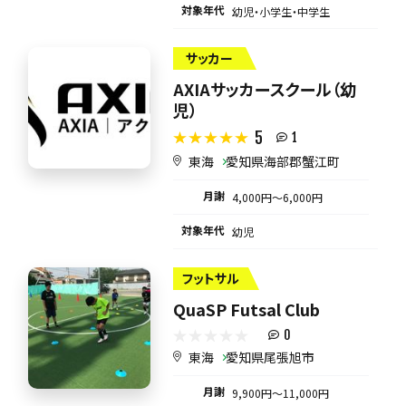
対象年代
幼児・小学生・中学生
サッカー
AXIAサッカースクール（幼
児）
5
1
東海
愛知県海部郡蟹江町
月謝
4,000円〜6,000円
対象年代
幼児
フットサル
QuaSP Futsal Club
0
東海
愛知県尾張旭市
月謝
9,900円〜11,000円