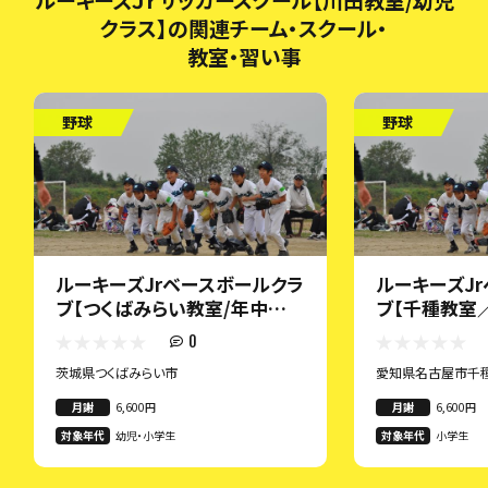
クラス】の関連チーム・スクール・
教室・習い事
野球
野球
ルーキーズJrベースボールクラ
ルーキーズJ
ブ【つくばみらい教室/年中～
ブ【千種教室
小2クラス】
0
茨城県つくばみらい市
愛知県名古屋市千
月謝
6,600円
月謝
6,600円
対象年代
幼児・小学生
対象年代
小学生