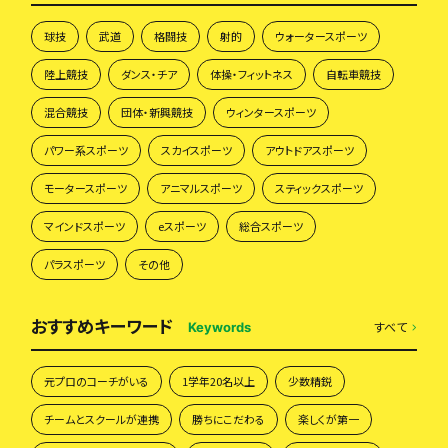
球技
武道
格闘技
射的
ウォータースポーツ
陸上競技
ダンス・チア
体操・フィットネス
自転車競技
混合競技
団体・新興競技
ウィンタースポーツ
パワー系スポーツ
スカイスポーツ
アウトドアスポーツ
モータースポーツ
アニマルスポーツ
スティックスポーツ
マインドスポーツ
eスポーツ
総合スポーツ
パラスポーツ
その他
おすすめキーワード
すべて
Keywords
元プロのコーチがいる
1学年20名以上
少数精鋭
チームとスクールが連携
勝ちにこだわる
楽しくが第一