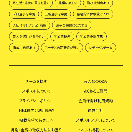
私生活・態度に重きを置く
礼儀に厳しい
飛び級制度あり
プロ選手を輩出
五輪選手を輩出
積極的に体験受け入れ
入団はセレクション前提
選手の進路にこだわる
新人が溶け込みやすい
初心者歓迎
初心者多数在籍
育成に自信あり
コーチとの距離感が近い
レディースチーム
チームを探す
みんなのQ&A
スポスルについて
よくあるご質問
プライバシーポリシー
会員様向け利用規約
団体様向け利用規約
運営会社
掲載希望の皆さまへ
スポスルアプリについて
月謝・会費の徴収方法にお困り
イベント掲載について