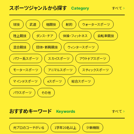
スポーツジャンルから探す
すべて
Category
球技
武道
格闘技
射的
ウォータースポーツ
陸上競技
ダンス・チア
体操・フィットネス
自転車競技
混合競技
団体・新興競技
ウィンタースポーツ
パワー系スポーツ
スカイスポーツ
アウトドアスポーツ
モータースポーツ
アニマルスポーツ
スティックスポーツ
マインドスポーツ
eスポーツ
総合スポーツ
パラスポーツ
その他
おすすめキーワード
すべて
Keywords
元プロのコーチがいる
1学年20名以上
少数精鋭