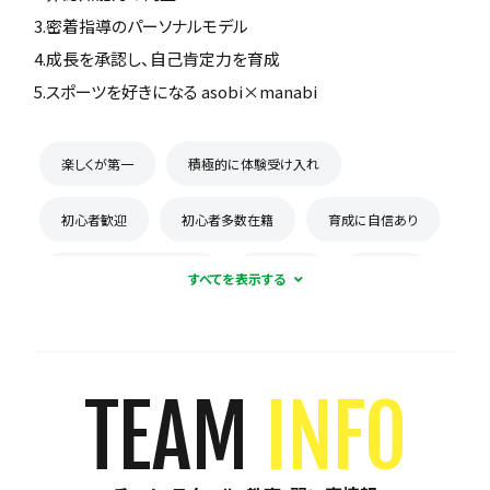
3.密着指導のパーソナルモデル
4.成長を承認し、自己肯定力を育成
5.スポーツを好きになる asobi×manabi
楽しくが第一
積極的に体験受け入れ
初心者歓迎
初心者多数在籍
育成に自信あり
コーチとの距離感が近い
少数精鋭
週1練習
練習場所は1つに固定
体験無料
見学可能
月謝が10,000円以下
年会費なし
TEAM
INFO
初回購入品あり
保護者の当番なし