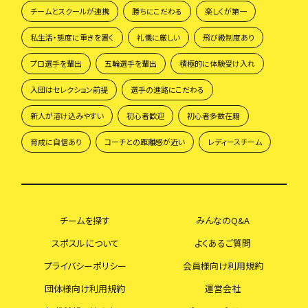
チームとスクールが連携
勝ちにこだわる
楽しくが第一
私生活・態度に重きを置く
礼儀に厳しい
飛び級制度あり
プロ選手を輩出
五輪選手を輩出
積極的に体験受け入れ
入団はセレクション前提
選手の進路にこだわる
新人が溶け込みやすい
初心者歓迎
初心者多数在籍
育成に自信あり
コーチとの距離感が近い
レディースチーム
チームを探す
みんなのQ&A
スポスルについて
よくあるご質問
プライバシーポリシー
会員様向け利用規約
団体様向け利用規約
運営会社