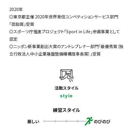
2020年
◎東京都主催 2020年世界発信コンペティションサービス部門
「奨励賞」受賞
◎スポーツ庁推進プロジェクト「Sport in Life」参画事業として
認定
◎ニッポン新事業創出大賞のアントレプレナー部門「最優秀賞（独
立行政法人中小企業基盤整備機構理事長賞）」受賞
活動スタイル
style
練習スタイル
厳しい
のびのび