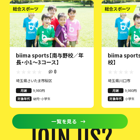
総合スポーツ
総合スポーツ
biima sports【南与野校／年
biima spor
長・小1〜3コース】
校】
0
埼玉県さいたま市桜区
埼玉県川口市
月謝
9,980円
月謝
9,980円
対象年代
幼児・小学生
対象年代
小学生
一覧を見る
JOIN US?