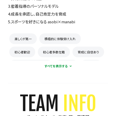
3.密着指導のパーソナルモデル
4.成長を承認し、自己肯定力を育成
5.スポーツを好きになる asobi×manabi
楽しくが第一
積極的に体験受け入れ
初心者歓迎
初心者多数在籍
育成に自信あり
コーチとの距離感が近い
少数精鋭
週1練習
練習場所は1つに固定
体験無料
見学可能
月謝が10,000円以下
年会費なし
TEAM
INFO
初回購入品あり
保護者の当番なし