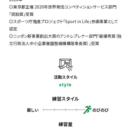
◎東京都主催 2020年世界発信コンペティションサービス部門
「奨励賞」受賞
◎スポーツ庁推進プロジェクト「Sport in Life」参画事業として
認定
◎ニッポン新事業創出大賞のアントレプレナー部門「最優秀賞（独
立行政法人中小企業基盤整備機構理事長賞）」受賞
活動スタイル
style
練習スタイル
厳しい
のびのび
練習量