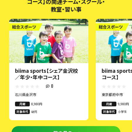
コース】の関連チーム・スクール・
教室・習い事
総合スポーツ
総合スポーツ
biima sports【シェア金沢校
biima spo
／年少・年中コース】
コース】
0
石川県金沢市
東京都府中市
月謝
8,980円
月謝
9,980円
対象年代
幼児
対象年代
小学生