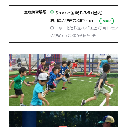
主な練習場所
Ｓｈａｒｅ金沢 E-7棟（屋内）
石川県金沢市若松町セ104−1
MAP
駅 北陸鉄道バス「田上2丁目（シェア
金沢前）」バス停から徒歩1分