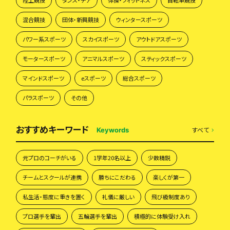
混合競技
団体・新興競技
ウィンタースポーツ
パワー系スポーツ
スカイスポーツ
アウトドアスポーツ
モータースポーツ
アニマルスポーツ
スティックスポーツ
マインドスポーツ
eスポーツ
総合スポーツ
パラスポーツ
その他
おすすめキーワード
すべて
Keywords
元プロのコーチがいる
1学年20名以上
少数精鋭
チームとスクールが連携
勝ちにこだわる
楽しくが第一
私生活・態度に重きを置く
礼儀に厳しい
飛び級制度あり
プロ選手を輩出
五輪選手を輩出
積極的に体験受け入れ