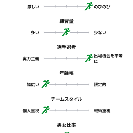
厳しい
のびのび
練習量
多い
少ない
選手選考
出場機会を平等
実力主義
に
年齢幅
幅広い
限定的
チームスタイル
個人重視
戦術重視
男女比率