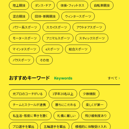
陸上競技
ダンス・チア
体操・フィットネス
自転車競技
混合競技
団体・新興競技
ウィンタースポーツ
パワー系スポーツ
スカイスポーツ
アウトドアスポーツ
モータースポーツ
アニマルスポーツ
スティックスポーツ
マインドスポーツ
eスポーツ
総合スポーツ
パラスポーツ
その他
おすすめキーワード
すべて
Keywords
元プロのコーチがいる
1学年20名以上
少数精鋭
チームとスクールが連携
勝ちにこだわる
楽しくが第一
私生活・態度に重きを置く
礼儀に厳しい
飛び級制度あり
プロ選手を輩出
五輪選手を輩出
積極的に体験受け入れ