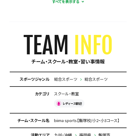
コーチとの距離感が近い
少数精鋭
週1練習
練習場所は1つに固定
体験無料
見学可能
月謝が10,000円以下
年会費なし
TEAM
INFO
初回購入品あり
保護者の当番なし
チーム・スクール・教室・習い事情報
スポーツジャンル
総合スポーツ
総合スポーツ
カテゴリ
スクール・教室
レディース歓迎
チーム・スクール名
biima sports【飯塚校/小2・小3コース】
活動エリア
九州・沖縄
福岡県
飯塚市