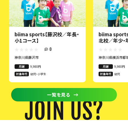
biima sports【藤沢校／年長・
biima spo
小1コース】
北校／年少・
0
神奈川県藤沢市
神奈川県横浜市都
月謝
9,980円
月謝
9,980円
対象年代
幼児・小学生
対象年代
幼児
一覧を見る
JOIN US?