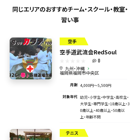
同じエリアのおすすめチーム・スクール・教室・
習い事
空手
空手道武流会RedSoul
0
九州・沖縄
福岡県福岡市中央区
月謝
4,000円〜5,500円
対象年代
幼児・小学生・中学生・高校生・
大学生・専門学生・18歳以上・3
0歳以上・40歳以上・50歳以
上・年齢不問
テニス