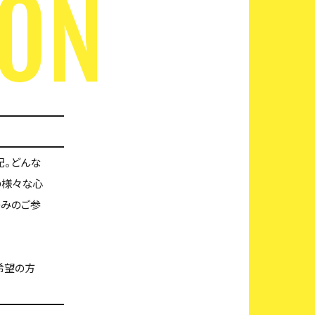
SON
配。どんな
の様々な心
のみのご参
希望の方