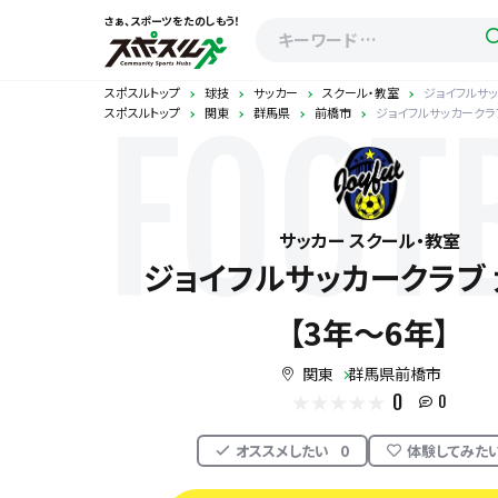
さぁ、スポーツをたのしもう！
スポスルトップ
球技
サッカー
スクール・教室
ジョイフルサッ
スポスルトップ
関東
群馬県
前橋市
ジョイフルサッカークラブ
FOOT
サッカー スクール・教室
ジョイフルサッカークラブ 
【3年～6年】
関東
群馬県前橋市
0
0
オススメしたい
0
体験してみた