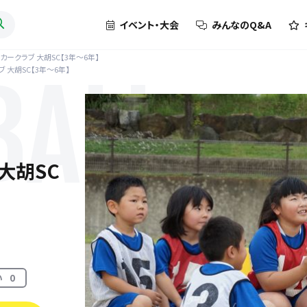
イベント・大会
みんなのQ&A
カークラブ 大胡SC【3年～6年】
 大胡SC【3年～6年】
BALL
大胡SC
い
0