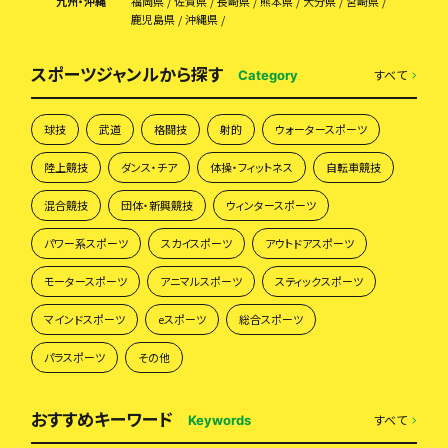
九州・沖縄
福岡県
佐賀県
長崎県
熊本県
大分県
宮崎県
鹿児島県
沖縄県
スポーツジャンルから探す
すべて
Category
球技
武道
格闘技
射的
ウォータースポーツ
陸上競技
ダンス・チア
体操・フィットネス
自転車競技
混合競技
団体・新興競技
ウィンタースポーツ
パワー系スポーツ
スカイスポーツ
アウトドアスポーツ
モータースポーツ
アニマルスポーツ
スティックスポーツ
マインドスポーツ
eスポーツ
総合スポーツ
パラスポーツ
その他
おすすめキーワード
すべて
Keywords