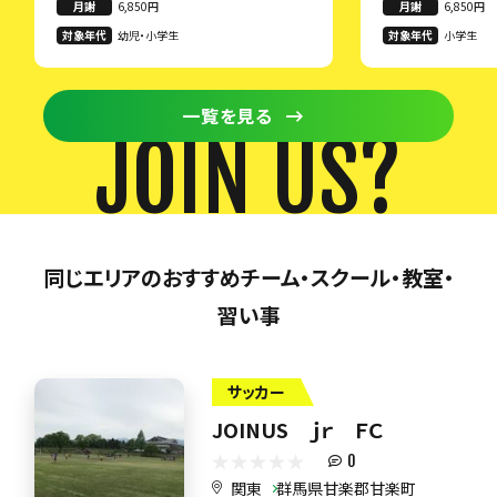
月謝
6,850円
月謝
6,850円
対象年代
幼児・小学生
対象年代
小学生
一覧を見る
JOIN US?
同じエリアのおすすめチーム・スクール・教室・
習い事
サッカー
JOINUS ｊｒ ＦＣ
0
関東
群馬県甘楽郡甘楽町