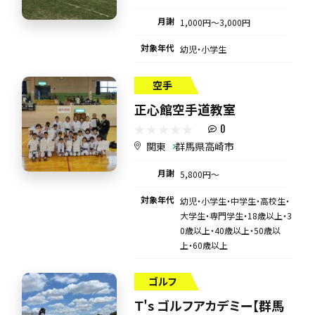
月謝
1,000円〜3,000円
対象年代
幼児・小学生
空手
正心館空手道教室
0
関東
群馬県高崎市
月謝
5,800円〜
対象年代
幼児・小学生・中学生・高校生・
大学生・専門学生・18歳以上・3
0歳以上・40歳以上・50歳以
上・60歳以上
ゴルフ
Ｔ's ゴルフアカデミー【群馬