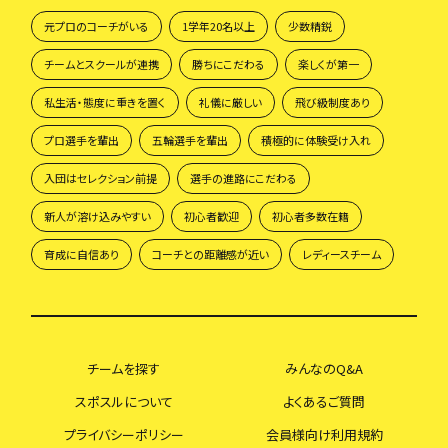
元プロのコーチがいる
1学年20名以上
少数精鋭
チームとスクールが連携
勝ちにこだわる
楽しくが第一
私生活・態度に重きを置く
礼儀に厳しい
飛び級制度あり
プロ選手を輩出
五輪選手を輩出
積極的に体験受け入れ
入団はセレクション前提
選手の進路にこだわる
新人が溶け込みやすい
初心者歓迎
初心者多数在籍
育成に自信あり
コーチとの距離感が近い
レディースチーム
チームを探す
みんなのQ&A
スポスルについて
よくあるご質問
プライバシーポリシー
会員様向け利用規約