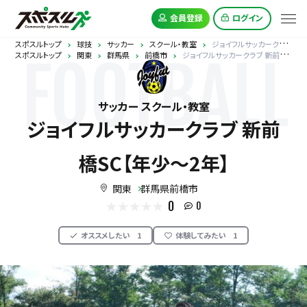
会員登録
ログイン
スポスルトップ
球技
サッカー
スクール・教室
ジョイフルサッカークラブ 新前橋SC【年少～2年】
スポスルトップ
関東
群馬県
前橋市
ジョイフルサッカークラブ 新前橋SC【年少～2年】
FOOTBALL
サッカー スクール・教室
ジョイフルサッカークラブ 新前
橋SC【年少～2年】
関東
群馬県前橋市
0
0
オススメしたい
1
体験してみたい
1