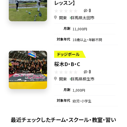
レッスン】
0
関東
群馬県太田市
月謝
11,000円
対象年代
18歳以上・年齢不問
ドッジボール
桜木D・B・C
0
関東
群馬県桐生市
月謝
1,000円
対象年代
幼児・小学生
最近チェックしたチーム・スクール・教室・習い