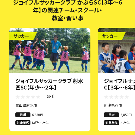
ジョイフルサッカークラブ かぶらSC【3年～6
年】の関連チーム・スクール・
教室・習い事
サッカー
サッカー
ジョイフルサッカークラブ 射水
ジョイフルサッ
西SC【年少～２年】
C【３年～６年
0
富山県射水市
新潟県燕市
月謝
6,850円
月謝
6,850円
対象年代
幼児・小学生
対象年代
小学生