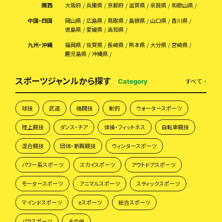
関西
大阪府
兵庫県
京都府
滋賀県
奈良県
和歌山県
中国・四国
岡山県
広島県
鳥取県
島根県
山口県
香川県
徳島県
愛媛県
高知県
九州・沖縄
福岡県
佐賀県
長崎県
熊本県
大分県
宮崎県
鹿児島県
沖縄県
スポーツジャンルから探す
すべて
Category
球技
武道
格闘技
射的
ウォータースポーツ
陸上競技
ダンス・チア
体操・フィットネス
自転車競技
混合競技
団体・新興競技
ウィンタースポーツ
パワー系スポーツ
スカイスポーツ
アウトドアスポーツ
モータースポーツ
アニマルスポーツ
スティックスポーツ
マインドスポーツ
eスポーツ
総合スポーツ
パラスポーツ
その他