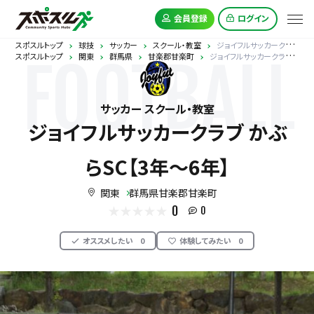
会員登録
ログイン
スポスルトップ
球技
サッカー
スクール・教室
ジョイフルサッカークラブ かぶらSC【3年～6年】
スポスルトップ
関東
群馬県
甘楽郡甘楽町
ジョイフルサッカークラブ かぶらSC【3年～6年】
FOOTBALL
サッカー スクール・教室
ジョイフルサッカークラブ かぶ
らSC【3年～6年】
関東
群馬県甘楽郡甘楽町
0
0
オススメしたい
0
体験してみたい
0