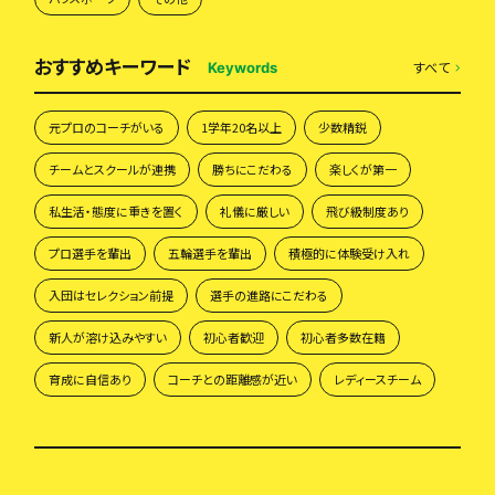
おすすめキーワード
すべて
Keywords
元プロのコーチがいる
1学年20名以上
少数精鋭
チームとスクールが連携
勝ちにこだわる
楽しくが第一
私生活・態度に重きを置く
礼儀に厳しい
飛び級制度あり
プロ選手を輩出
五輪選手を輩出
積極的に体験受け入れ
入団はセレクション前提
選手の進路にこだわる
新人が溶け込みやすい
初心者歓迎
初心者多数在籍
育成に自信あり
コーチとの距離感が近い
レディースチーム