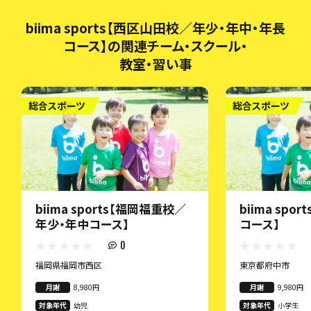
biima sports【西区山田校／年少・年中・年長
コース】の関連チーム・スクール・
教室・習い事
総合スポーツ
総合スポーツ
biima sports【福岡福重校／
biima spo
年少・年中コース】
コース】
0
福岡県福岡市西区
東京都府中市
月謝
8,980円
月謝
9,980円
対象年代
幼児
対象年代
小学生