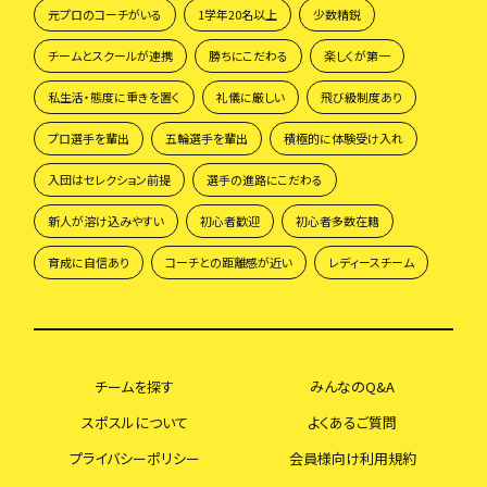
元プロのコーチがいる
1学年20名以上
少数精鋭
チームとスクールが連携
勝ちにこだわる
楽しくが第一
私生活・態度に重きを置く
礼儀に厳しい
飛び級制度あり
プロ選手を輩出
五輪選手を輩出
積極的に体験受け入れ
入団はセレクション前提
選手の進路にこだわる
新人が溶け込みやすい
初心者歓迎
初心者多数在籍
育成に自信あり
コーチとの距離感が近い
レディースチーム
チームを探す
みんなのQ&A
スポスルについて
よくあるご質問
プライバシーポリシー
会員様向け利用規約