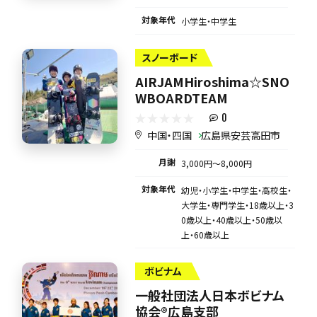
対象年代
小学生・中学生
スノーボード
AIRJAMHiroshima☆SNO
WBOARDTEAM
0
中国・四国
広島県安芸高田市
月謝
3,000円〜8,000円
対象年代
幼児・小学生・中学生・高校生・
大学生・専門学生・18歳以上・3
0歳以上・40歳以上・50歳以
上・60歳以上
ボビナム
一般社団法人日本ボビナム
協会®︎広島支部