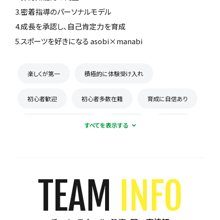
3.密着指導のパーソナルモデル
4.成長を承認し、自己肯定力を育成
5.スポーツを好きになる asobi×manabi
楽しくが第一
積極的に体験受け入れ
初心者歓迎
初心者多数在籍
育成に自信あり
コーチとの距離感が近い
少数精鋭
週1練習
練習場所は1つに固定
体験無料
見学可能
月謝が10,000円以下
年会費なし
TEAM
INFO
初回購入品あり
保護者の当番なし