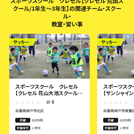
スポーツスクール クレセル【クレセル 荒田ス
クール/1年生～3年生】の関連チーム・スクー
ル・
教室・習い事
サッカー
サッカー
スポーツスクール クレセル
スポーツスク
【クレセル 花山大池スクール/1
【サンシャイン
年生～6年生】
1～4年生】
0
兵庫県神戸市北区
兵庫県神戸市東灘
月謝
6,000円
月謝
6,000円
対象年代
小学生
対象年代
小学生