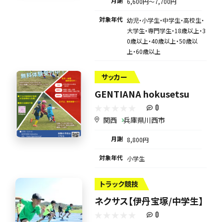
月謝
6,600円〜7,700円
対象年代
幼児・小学生・中学生・高校生・
大学生・専門学生・18歳以上・3
0歳以上・40歳以上・50歳以
上・60歳以上
サッカー
GENTIANA hokusetsu
0
関西
兵庫県川西市
月謝
8,800円
対象年代
小学生
トラック競技
ネクサス【伊丹宝塚/中学生】
0