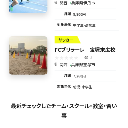
関西
兵庫県伊丹市
月謝
8,800円
対象年代
中学生・高校生
サッカー
FCブリラーレ 宝塚末広校
0
関西
兵庫県宝塚市
月謝
7,260円
対象年代
幼児・小学生
最近チェックしたチーム・スクール・教室・習い
事