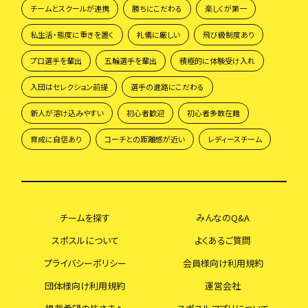
チームとスクールが連携
勝ちにこだわる
楽しくが第一
私生活・態度に重きを置く
礼儀に厳しい
飛び級制度あり
プロ選手を輩出
五輪選手を輩出
積極的に体験受け入れ
入団はセレクション前提
選手の進路にこだわる
新人が溶け込みやすい
初心者歓迎
初心者多数在籍
育成に自信あり
コーチとの距離感が近い
レディースチーム
チームを探す
みんなのQ&A
スポスルについて
よくあるご質問
プライバシーポリシー
会員様向け利用規約
団体様向け利用規約
運営会社