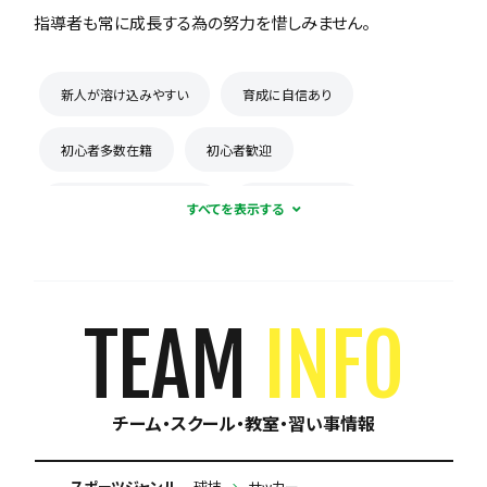
指導者も常に成長する為の努力を惜しみません。
新人が溶け込みやすい
育成に自信あり
初心者多数在籍
初心者歓迎
コーチとの距離感が近い
練習場所が広い
月謝が10,000円以下
保護者の当番なし
TEAM
INFO
チーム・スクール・教室・習い事情報
スポーツジャンル
球技
サッカー