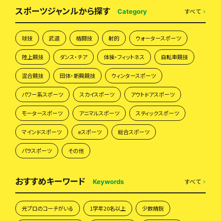
スポーツジャンルから探す
すべて
Category
球技
武道
格闘技
射的
ウォータースポーツ
陸上競技
ダンス・チア
体操・フィットネス
自転車競技
混合競技
団体・新興競技
ウィンタースポーツ
パワー系スポーツ
スカイスポーツ
アウトドアスポーツ
モータースポーツ
アニマルスポーツ
スティックスポーツ
マインドスポーツ
eスポーツ
総合スポーツ
パラスポーツ
その他
おすすめキーワード
すべて
Keywords
元プロのコーチがいる
1学年20名以上
少数精鋭