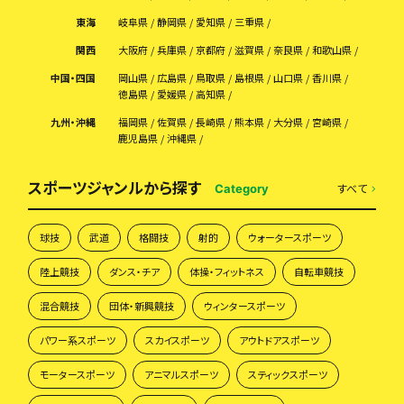
東海
岐阜県
静岡県
愛知県
三重県
関西
大阪府
兵庫県
京都府
滋賀県
奈良県
和歌山県
中国・四国
岡山県
広島県
鳥取県
島根県
山口県
香川県
徳島県
愛媛県
高知県
九州・沖縄
福岡県
佐賀県
長崎県
熊本県
大分県
宮崎県
鹿児島県
沖縄県
スポーツジャンルから探す
すべて
Category
球技
武道
格闘技
射的
ウォータースポーツ
陸上競技
ダンス・チア
体操・フィットネス
自転車競技
混合競技
団体・新興競技
ウィンタースポーツ
パワー系スポーツ
スカイスポーツ
アウトドアスポーツ
モータースポーツ
アニマルスポーツ
スティックスポーツ