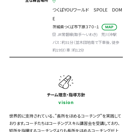
主な練習場所
つくばYOUワールド SPOLE DOM
E
茨城県つくば市下原３７０−１
MAP
JR常磐線(取手～いわき) 荒川沖駅
バス：約31分（並木団地南で下車後、徒歩
約19分）車：約12分
チーム理念・指導方針
vision
世界的に支持されている、"長所をほめるコーチング"を実践して
おります。コーチたちはコーチングスキル講習会を受講しており、
短所を指摘するコーチングよりも長所をほめるコーチングが上