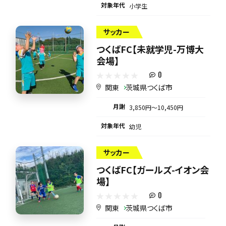
対象年代
小学生
サッカー
つくばFC【未就学児-万博大
会場】
0
関東
茨城県つくば市
月謝
3,850円〜10,450円
対象年代
幼児
サッカー
つくばFC【ガールズ-イオン会
場】
0
関東
茨城県つくば市