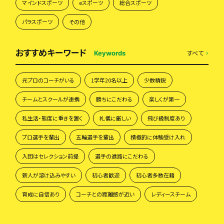
マインドスポーツ
eスポーツ
総合スポーツ
パラスポーツ
その他
おすすめキーワード
すべて
Keywords
元プロのコーチがいる
1学年20名以上
少数精鋭
チームとスクールが連携
勝ちにこだわる
楽しくが第一
私生活・態度に重きを置く
礼儀に厳しい
飛び級制度あり
プロ選手を輩出
五輪選手を輩出
積極的に体験受け入れ
入団はセレクション前提
選手の進路にこだわる
新人が溶け込みやすい
初心者歓迎
初心者多数在籍
育成に自信あり
コーチとの距離感が近い
レディースチーム