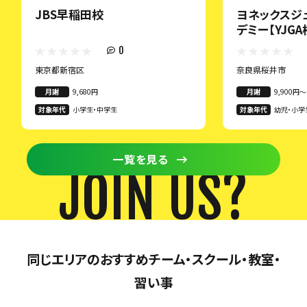
JBS早稲田校
ヨネックスジ
デミー【YJG
0
東京都新宿区
奈良県桜井市
月謝
9,680円
月謝
9,900円〜
対象年代
小学生・中学生
対象年代
幼児・小学
一覧を見る
JOIN US?
同じエリアのおすすめチーム・スクール・教室・
習い事