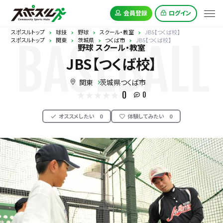
会員登録
ログイン
スポスルトップ
球技
野球
スクール・教室
JBS【つくば校】
スポスルトップ
関東
茨城県
つくば市
JBS【つくば校】
BASEBALL
野球 スクール・教室
JBS【つくば校】
関東
茨城県つくば市
0
0
オススメしたい
0
体験してみたい
0