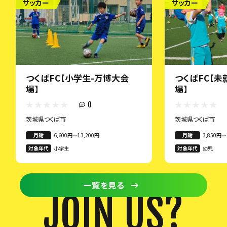
サッカー
サッカー
つくばFC【小学生-万博大会
つくばFC【未
場】
場】
0
茨城県つくば市
茨城県つくば市
月謝
6,600円〜13,200円
月謝
3,850円〜
対象年代
小学生
対象年代
幼児
一覧を見る
JOIN US?