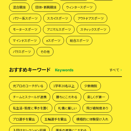
混合競技
団体・新興競技
ウィンタースポーツ
パワー系スポーツ
スカイスポーツ
アウトドアスポーツ
モータースポーツ
アニマルスポーツ
スティックスポーツ
マインドスポーツ
eスポーツ
総合スポーツ
パラスポーツ
その他
おすすめキーワード
すべて
Keywords
元プロのコーチがいる
1学年20名以上
少数精鋭
チームとスクールが連携
勝ちにこだわる
楽しくが第一
私生活・態度に重きを置く
礼儀に厳しい
飛び級制度あり
プロ選手を輩出
五輪選手を輩出
積極的に体験受け入れ
入団はセレクション前提
選手の進路にこだわる