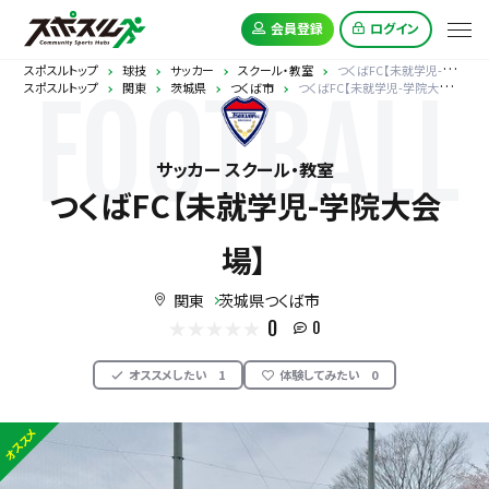
会員登録
ログイン
スポスルトップ
球技
サッカー
スクール・教室
つくばFC【未就学児-学院大会場】
スポスルトップ
関東
茨城県
つくば市
つくばFC【未就学児-学院大会場】
FOOTBALL
サッカー スクール・教室
つくばFC【未就学児-学院大会
場】
関東
茨城県つくば市
0
0
オススメしたい
1
体験してみたい
0
オススメ