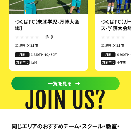
つくばFC【未就学児-万博大会
つくばFC【
場】
ス-学院大会場
0
茨城県つくば市
茨城県つくば市
月謝
3,850円〜10,450円
月謝
6,600円〜
対象年代
幼児
対象年代
小学生
一覧を見る
JOIN US?
同じエリアのおすすめチーム・スクール・教室・