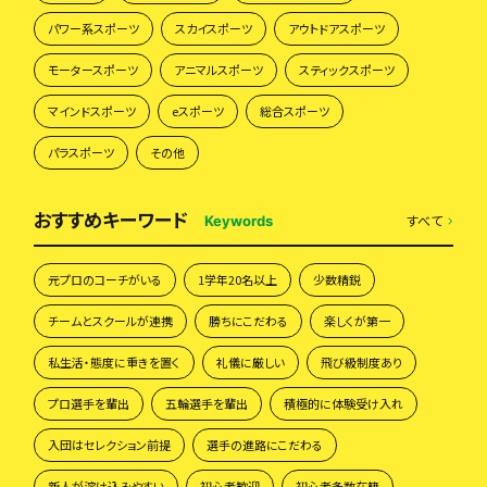
パワー系スポーツ
スカイスポーツ
アウトドアスポーツ
モータースポーツ
アニマルスポーツ
スティックスポーツ
マインドスポーツ
eスポーツ
総合スポーツ
パラスポーツ
その他
おすすめキーワード
すべて
Keywords
元プロのコーチがいる
1学年20名以上
少数精鋭
チームとスクールが連携
勝ちにこだわる
楽しくが第一
私生活・態度に重きを置く
礼儀に厳しい
飛び級制度あり
プロ選手を輩出
五輪選手を輩出
積極的に体験受け入れ
入団はセレクション前提
選手の進路にこだわる
新人が溶け込みやすい
初心者歓迎
初心者多数在籍