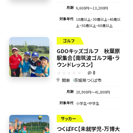
月謝
6,600円〜13,200円
対象年代
18歳以上・30歳以上・40歳以
上・50歳以上・60歳以上
ゴルフ
GDOキッズゴルフ 秋葉原
駅集合【南筑波ゴルフ場・ラ
ウンドレッスン】
0
関東
茨城県つくば市
月謝
20,900円〜41,800円
対象年代
小学生・中学生
サッカー
つくばFC【未就学児-万博大