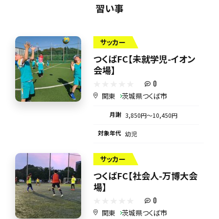
習い事
サッカー
つくばFC【未就学児-イオン
会場】
0
関東
茨城県つくば市
月謝
3,850円〜10,450円
対象年代
幼児
サッカー
つくばFC【社会人-万博大会
場】
0
関東
茨城県つくば市