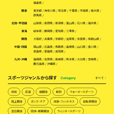
福島県
関東
東京都
神奈川県
埼玉県
千葉県
茨城県
栃木県
群馬県
北陸・甲信越
山梨県
長野県
新潟県
富山県
石川県
福井県
東海
岐阜県
静岡県
愛知県
三重県
関西
大阪府
兵庫県
京都府
滋賀県
奈良県
和歌山県
中国・四国
岡山県
広島県
鳥取県
島根県
山口県
香川県
徳島県
愛媛県
高知県
九州・沖縄
福岡県
佐賀県
長崎県
熊本県
大分県
宮崎県
鹿児島県
沖縄県
スポーツジャンルから探す
すべて
Category
球技
武道
格闘技
射的
ウォータースポーツ
陸上競技
ダンス・チア
体操・フィットネス
自転車競技
混合競技
団体・新興競技
ウィンタースポーツ