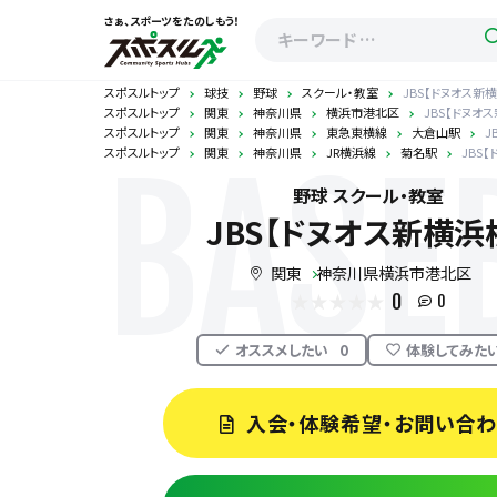
さぁ、スポーツをたのしもう！
スポスルトップ
球技
野球
スクール・教室
JBS【ドヌオス新
スポスルトップ
関東
神奈川県
横浜市港北区
JBS【ドヌオ
スポスルトップ
関東
神奈川県
東急東横線
大倉山駅
J
スポスルトップ
関東
神奈川県
JR横浜線
菊名駅
JBS
BASE
野球 スクール・教室
JBS【ドヌオス新横浜
関東
神奈川県横浜市港北区
0
0
オススメしたい
0
体験してみた
入会・体験希望・お問い合