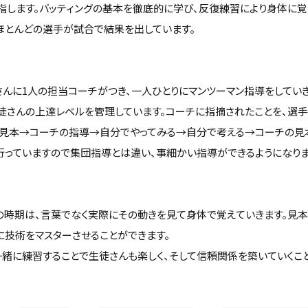
指します。バッティングの基本を徹底的に学び、反復練習により身体に覚
、ほとんどの選手が試合で結果を出しています。
さんに1人の担当コーチがつき、一人ひとりにマンツーマン指導をしていき
徒さんの上達レベルを管理しています。コーチに指摘されたことを、選
の見本→コーチの指導→自分でやってみる→自分で考える→コーチの見
行っていますので集団指導とは違い、事細かい指導ができるようになりま
の時期は、言葉でなく実際にその動きを見て身体で覚えていきます。見本
に技術をマスターさせることができます。
一緒に練習することで生徒さんも楽しく、そして信頼関係を築いていくこと