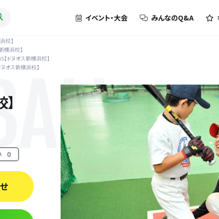
イベント・大会
みんなのQ&A
横浜校】
ス新横浜校】
BS【ドヌオス新横浜校】
【ドヌオス新横浜校】
BALL
校】
い
0
わせ