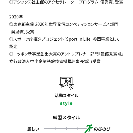
◎アシックス社主催のアクセラレーター プログラム「優秀賞」受賞
2020年
◎東京都主催 2020年世界発信コンペティションサービス部門
「奨励賞」受賞
◎スポーツ庁推進プロジェクト「Sport in Life」参画事業として
認定
◎ニッポン新事業創出大賞のアントレプレナー部門「最優秀賞（独
立行政法人中小企業基盤整備機構理事長賞）」受賞
活動スタイル
style
練習スタイル
厳しい
のびのび