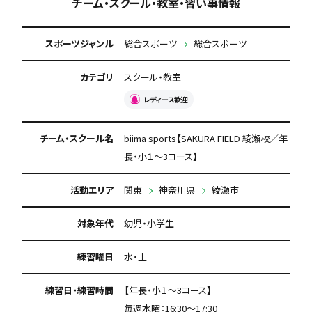
チーム・スクール・教室・習い事情報
スポーツジャンル
総合スポーツ
総合スポーツ
カテゴリ
スクール・教室
レディース歓迎
チーム・スクール名
biima sports【SAKURA FIELD 綾瀬校／年
長・小１～3コース】
活動エリア
関東
神奈川県
綾瀬市
対象年代
幼児・小学生
練習曜日
水・土
練習日・練習時間
【年長・小１～3コース】
毎週水曜：16:30〜17:30