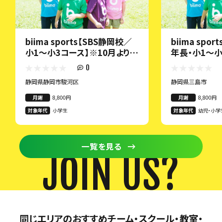
biima sports【SBS静岡校／
biima spo
小1～小3コース】※10月より開
年長・小1～小
校！
0
静岡県静岡市駿河区
静岡県三島市
月謝
8,800円
月謝
8,800円
対象年代
小学生
対象年代
幼児・小学
一覧を見る
JOIN US?
同じエリアのおすすめチーム・スクール・教室・