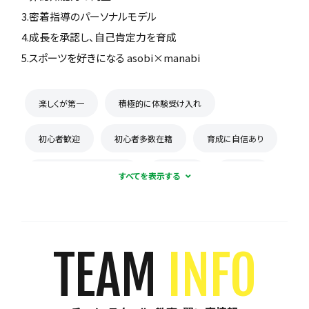
3.密着指導のパーソナルモデル
4.成長を承認し、自己肯定力を育成
5.スポーツを好きになる asobi×manabi
楽しくが第一
積極的に体験受け入れ
初心者歓迎
初心者多数在籍
育成に自信あり
コーチとの距離感が近い
少数精鋭
週1練習
練習場所は1つに固定
体験無料
見学可能
月謝が10,000円以下
年会費なし
TEAM
INFO
初回購入品あり
保護者の当番なし