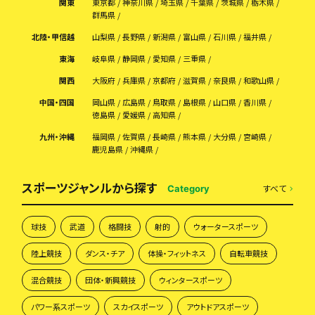
関東
東京都
神奈川県
埼玉県
千葉県
茨城県
栃木県
群馬県
北陸・甲信越
山梨県
長野県
新潟県
富山県
石川県
福井県
東海
岐阜県
静岡県
愛知県
三重県
関西
大阪府
兵庫県
京都府
滋賀県
奈良県
和歌山県
中国・四国
岡山県
広島県
鳥取県
島根県
山口県
香川県
徳島県
愛媛県
高知県
九州・沖縄
福岡県
佐賀県
長崎県
熊本県
大分県
宮崎県
鹿児島県
沖縄県
スポーツジャンルから探す
すべて
Category
球技
武道
格闘技
射的
ウォータースポーツ
陸上競技
ダンス・チア
体操・フィットネス
自転車競技
混合競技
団体・新興競技
ウィンタースポーツ
パワー系スポーツ
スカイスポーツ
アウトドアスポーツ