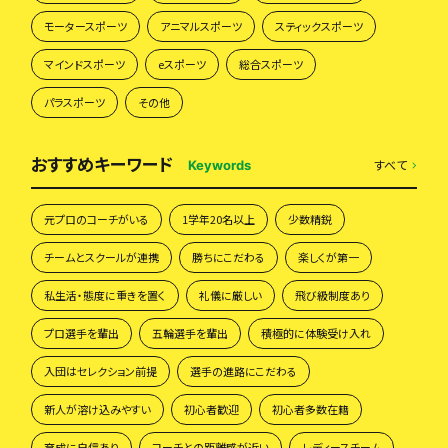
モータースポーツ
アニマルスポーツ
スティックスポーツ
マインドスポーツ
eスポーツ
総合スポーツ
パラスポーツ
その他
おすすめキーワード
すべて
Keywords
元プロのコーチがいる
1学年20名以上
少数精鋭
チームとスクールが連携
勝ちにこだわる
楽しくが第一
私生活・態度に重きを置く
礼儀に厳しい
飛び級制度あり
プロ選手を輩出
五輪選手を輩出
積極的に体験受け入れ
入団はセレクション前提
選手の進路にこだわる
新人が溶け込みやすい
初心者歓迎
初心者多数在籍
育成に自信あり
コーチとの距離感が近い
レディースチーム