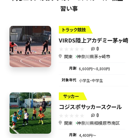
習い事
トラック競技
VIRDS陸上アカデミー茅ヶ崎
0
関東
神奈川県茅ヶ崎市
月謝
6,600円〜8,800円
対象年代
小学生・中学生
サッカー
コジスポサッカースクール
0
関東
神奈川県相模原市南区
月謝
4,400円〜