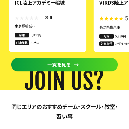
ICL陸上アカデミー稲城
VIRDS陸上
0
5
東京都稲城市
長野県佐久市
月謝
5,850円
月謝
5,850円
対象年代
小学生
対象年代
小学生・中
一覧を見る
JOIN US?
同じエリアのおすすめチーム・スクール・教室・
習い事