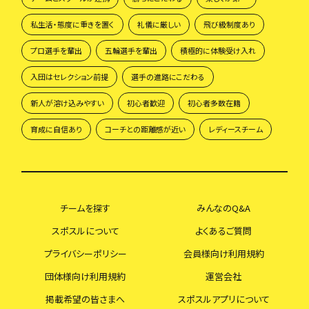
私生活・態度に重きを置く
礼儀に厳しい
飛び級制度あり
プロ選手を輩出
五輪選手を輩出
積極的に体験受け入れ
入団はセレクション前提
選手の進路にこだわる
新人が溶け込みやすい
初心者歓迎
初心者多数在籍
育成に自信あり
コーチとの距離感が近い
レディースチーム
チームを探す
みんなのQ&A
スポスルについて
よくあるご質問
プライバシーポリシー
会員様向け利用規約
団体様向け利用規約
運営会社
掲載希望の皆さまへ
スポスルアプリについて