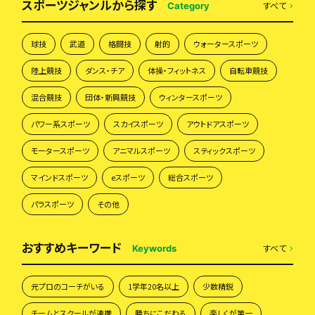
スポーツジャンルから探す
すべて
Category
球技
武道
格闘技
射的
ウォータースポーツ
陸上競技
ダンス・チア
体操・フィットネス
自転車競技
混合競技
団体・新興競技
ウィンタースポーツ
パワー系スポーツ
スカイスポーツ
アウトドアスポーツ
モータースポーツ
アニマルスポーツ
スティックスポーツ
マインドスポーツ
eスポーツ
総合スポーツ
パラスポーツ
その他
おすすめキーワード
すべて
Keywords
元プロのコーチがいる
1学年20名以上
少数精鋭
チームとスクールが連携
勝ちにこだわる
楽しくが第一