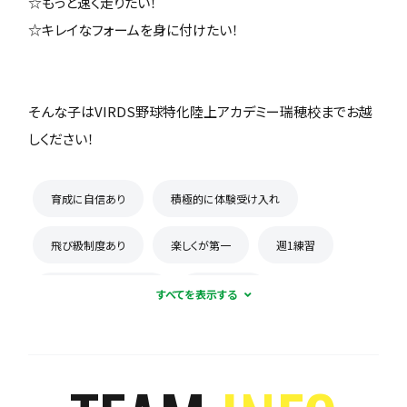
☆もっと速く走りたい！
☆キレイなフォームを身に付けたい！
そんな子はVIRDS野球特化陸上アカデミー瑞穂校までお越
しください！
育成に自信あり
積極的に体験受け入れ
飛び級制度あり
楽しくが第一
週1練習
月謝が10,000円以下
入会金なし
保護者の当番なし