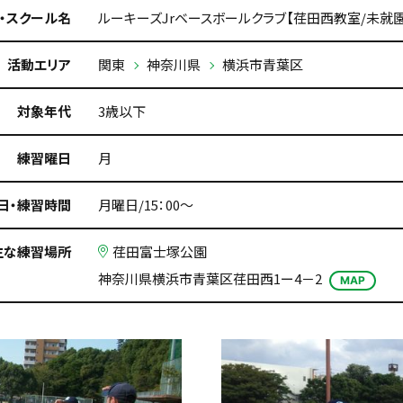
・スクール名
ルーキーズJrベースボールクラブ【荏田西教室/未就
活動エリア
関東
神奈川県
横浜市青葉区
対象年代
3歳以下
練習曜日
月
日・練習時間
月曜日/15：00～
主な練習場所
荏田富士塚公園
神奈川県横浜市青葉区荏田西1ー4－2
MAP