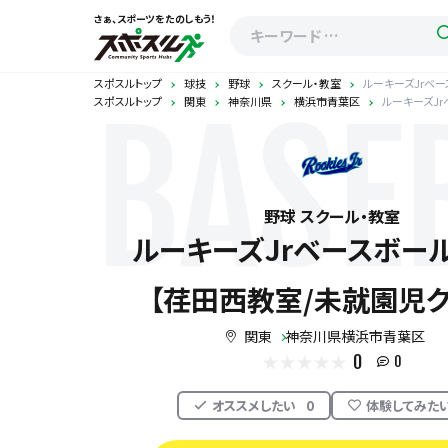
さぁ、スポーツをたのしもう！
スポスルトップ
球技
野球
スクール・教室
ルーキーズJrベ
スポスルトップ
関東
神奈川県
横浜市青葉区
ルーキーズJ
BASE
野球 スクール・教室
ルーキーズJrベースボー
【荏田西教室/未就園児ク
関東
神奈川県横浜市青葉区
0
0
オススメしたい
0
体験してみた