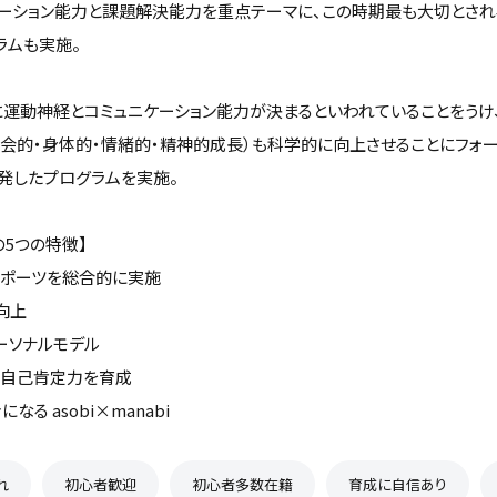
ケーション能力と課題解決能力を重点テーマに、この時期最も大切とされ
ラムも実施。
でに運動神経とコミュニケーション能力が決まるといわれていることをうけ
社会的・身体的・情緒的・精神的成長）も科学的に向上させることにフォ
発したプログラムを実施。
tsの5つの特徴】
スポーツを総合的に実施
向上
ーソナルモデル
、自己肯定力を育成
なる asobi×manabi
れ
初心者歓迎
初心者多数在籍
育成に自信あり