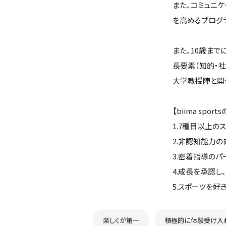
また、コミュニ
を高めるプログ
また、10歳ま
長要素（知的・
大学教授陣と開
【biima spor
1.7種目以上の
2.非認知能力の
3.密着指導のパ
4.成長を承認し
5.スポーツを好きに
楽しくが第一
積極的に体験受け入