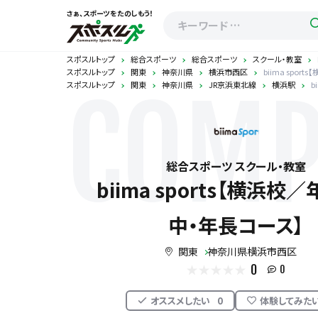
さぁ、スポーツをたのしもう！
スポスルトップ
総合スポーツ
総合スポーツ
スクール・教室
スポスルトップ
関東
神奈川県
横浜市西区
biima spo
スポスルトップ
関東
神奈川県
JR京浜東北線
横浜駅
b
COMP
総合スポーツ スクール・教室
biima sports【横浜校
中・年長コース】
関東
神奈川県横浜市西区
0
0
オススメしたい
0
体験してみた