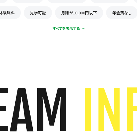
体験無料
見学可能
月謝が10,000円以下
年会費なし
EAM
IN