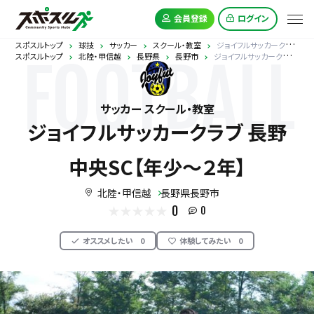
会員登録
ログイン
スポスルトップ
球技
サッカー
スクール・教室
ジョイフルサッカークラブ 長野中央SC【年少～２年】
スポスルトップ
北陸・甲信越
長野県
長野市
ジョイフルサッカークラブ 長野中央SC【年少～２年】
FOOTBALL
サッカー スクール・教室
ジョイフルサッカークラブ 長野
中央SC【年少～２年】
北陸・甲信越
長野県長野市
0
0
オススメしたい
0
体験してみたい
0