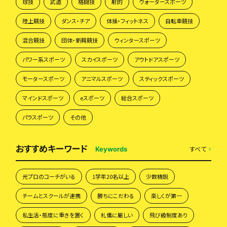
球技
武道
格闘技
射的
ウォータースポーツ
陸上競技
ダンス・チア
体操・フィットネス
自転車競技
混合競技
団体・新興競技
ウィンタースポーツ
パワー系スポーツ
スカイスポーツ
アウトドアスポーツ
モータースポーツ
アニマルスポーツ
スティックスポーツ
マインドスポーツ
eスポーツ
総合スポーツ
パラスポーツ
その他
おすすめキーワード
すべて
Keywords
元プロのコーチがいる
1学年20名以上
少数精鋭
チームとスクールが連携
勝ちにこだわる
楽しくが第一
私生活・態度に重きを置く
礼儀に厳しい
飛び級制度あり