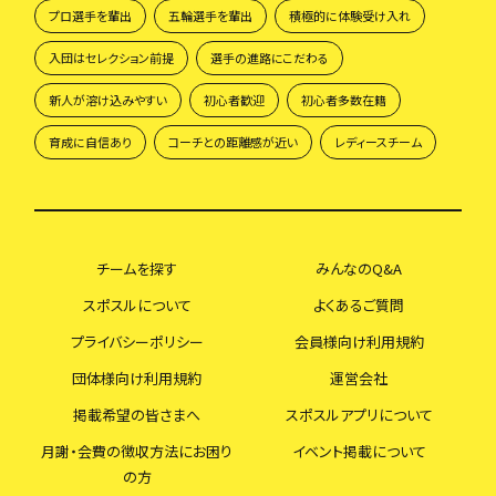
プロ選手を輩出
五輪選手を輩出
積極的に体験受け入れ
入団はセレクション前提
選手の進路にこだわる
新人が溶け込みやすい
初心者歓迎
初心者多数在籍
育成に自信あり
コーチとの距離感が近い
レディースチーム
チームを探す
みんなのQ&A
スポスルについて
よくあるご質問
プライバシーポリシー
会員様向け利用規約
団体様向け利用規約
運営会社
掲載希望の皆さまへ
スポスルアプリについて
月謝・会費の徴収方法にお困り
イベント掲載について
の方