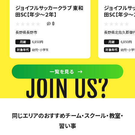
ジョイフルサッカークラブ 東和
ジョイフルサ
田SC【年少～２年】
田SC【年少～
0
長野県長野市
長野県北佐久郡御
月謝
6,850円
月謝
6,850円
対象年代
幼児・小学生
対象年代
幼児・小学
一覧を見る
JOIN US?
同じエリアのおすすめチーム・スクール・教室・
習い事